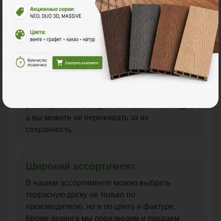
благодаря широкой сети дилеров по всей РФ.
Услуги хранения
Мы предлагаем нашим клиентам услуги по
предпродажному хранению материалов, а
также оказываем услуги по демонтажу и
хранению террасы. Ваши материалы будут
размещены на складах компании «Поливуд»,
а вы можете не переживать за их
сохранность.
Широкий ассортимент
В нашем ассортименте можно выбрать
террасную доску не только по
производителю, но и по цвету и фактуре.
Кроме декинга мы производим и продаем