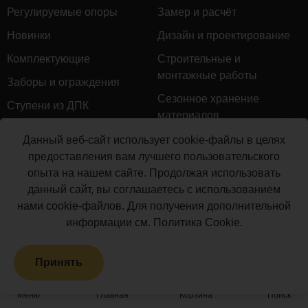
Регулируемые опоры
Замер и расчёт
Новинки
Дизайн и проектирование
Комплектующие
Строительные и
монтажные работы
Заборы и ограждения
Сезонное хранение
Ступени из ДПК
материалов
Натуральное дерево
Гарантийное обслуживание
Данный веб-сайт использует cookie-файлы в целях
Керамогранит
предоставления вам лучшего пользовательского
Доставка
опыта на нашем сайте. Продолжая использовать
Мебель для террас
Монтаж террасной доски
данный сайт, вы соглашаетесь с использованием
Маркизы и перголы
нами cookie-файлов. Для получения дополнительной
Производство террасной
Сайдинг ДПК
информации см.
Политика Cookie
.
доски
Распродажа
Принять
Террасная доска ДПК
Грядки из ДПК
Меню
Главная
Корзина
Поиск