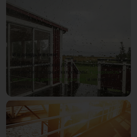
И в дождь и в снег
Покрытие террасной доски Поливуд отлично
переносит погодные катаклизмы.
Поверхность
не скользит, даже если влажная
, и не гниёт от
сырости