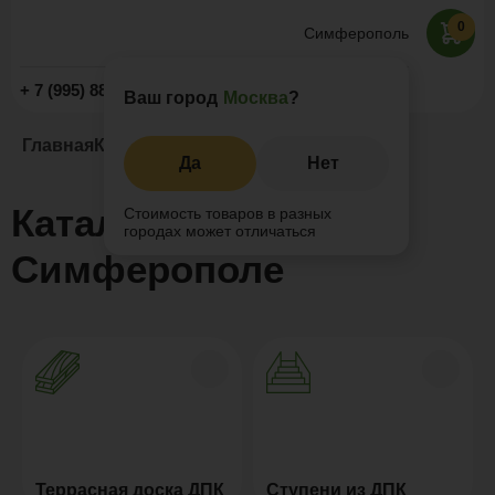
0
Симферополь
Заказать звонок
+ 7 (995) 888-77-00
Ваш город
Москва
?
Главная
Каталог
Да
Нет
Каталог ДПК в
Стоимость товаров в разных
городах может отличаться
Симферополе
Террасная доска ДПК
Ступени из ДПК