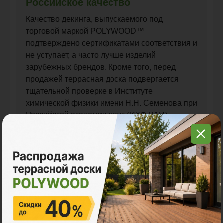
Российское качество
Качество декинга, выпускаемого под
торговой маркой POLYWOOD™
подтверждено сертификатами соответствия и
не уступает, а часто лучше изделий
зарубежных брендов. Кроме того, перед
продажей террасная доска подвергается
тщательной проверке в Институте
химической физики имени Н.Н. Семенова при
Российской академии наук (ИХФ РАН).
Быстрая доставка
Доставляем заказы прямо на строительный
объект. У нас есть собственный автопарк и
погрузочная техника. Доставка декинга и
остальной продукции в регионы
осуществляется максимально быстро,