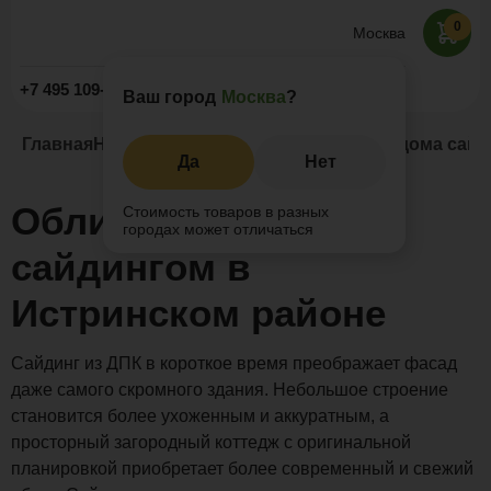
0
Москва
Заказать звонок
+7 495 109-52-09
Ваш город
Москва
?
Главная
Наши проекты
Сайдинг
Облицовка дома сайд
Да
Нет
Облицовка дома
Стоимость товаров в разных
городах может отличаться
сайдингом в
Истринском районе
Сайдинг из ДПК в короткое время преображает фасад
даже самого скромного здания. Небольшое строение
становится более ухоженным и аккуратным, а
просторный загородный коттедж с оригинальной
планировкой приобретает более современный и свежий