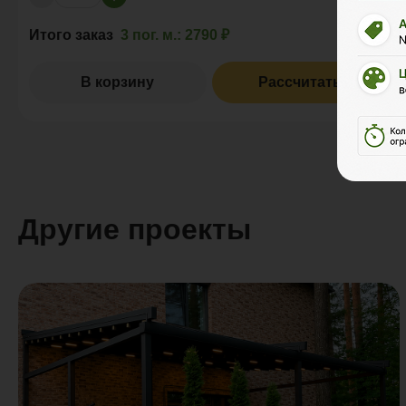
Итого заказ
3 пог. м.:
2790 ₽
В корзину
Рассчитать
Другие проекты