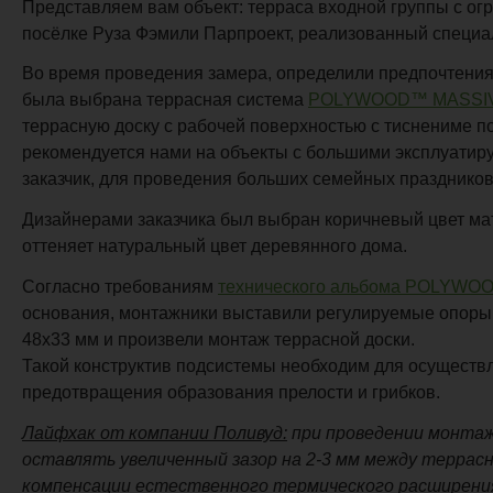
Представляем вам объект: терраса входной группы с ог
посёлке Руза Фэмили Парпроект, реализованный специа
Во время проведения замера, определили предпочтения 
была выбрана террасная система
POLYWOOD™ MASSI
террасную доску с рабочей поверхностью с тиснениме п
рекомендуется нами на объекты с большими эксплуатиру
заказчик, для проведения больших семейных праздников
Дизайнерами заказчика был выбран коричневый цвет ма
оттеняет натуральный цвет деревянного дома.
Согласно требованиям
технического альбома POLYW
основания, монтажники выставили регулируемые опо
48х33 мм и произвели монтаж террасной доски.
Такой конструктив подсистемы необходим для осуществ
предотвращения образования прелости и грибков.
Лайфхак от компании Поливуд:
при проведении монтажа
оставлять увеличенный зазор на 2-3 мм между террас
компенсации естественного термического расширения