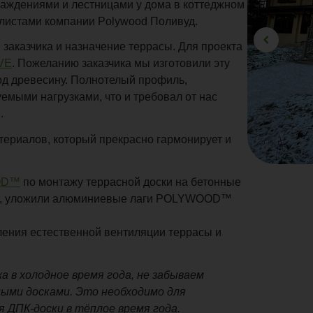
раждениями и лестницами у дома в коттеджном
листами компании Polywood Поливуд.
заказчика и назначение террасы. Для проекта
VE
. Пожеланию заказчика мы изготовили эту
од древесину. Полнотелый профиль,
емыми нагрузками, что и требовал от нас
.
териалов, который прекрасно гармонирует и
OOD™
по монтажу террасной доски на бетонные
ры, уложили алюминиевые лаги POLYWOOD™
ления естественной вентиляции террасы и
 в холодное время года, не забываем
ными досками. Это необходимо для
 ДПК-доски в тёплое время года.