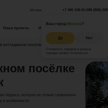
+7 495 109-52-09
8 (800) 50
Москва
Ваш город
Москва
?
Наши проекты
Информация
Инжиниринг
О 
Да
Нет
 в коттеджном посёлке Руза Фэмили Парк
Стоимость товаров в разных
городах может отличаться
жном посёлке
к
я терраса, которая не только гармонично
у и особенности.