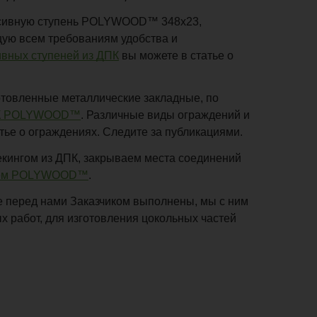
ссивную ступень POLYWOOD™ 348х23,
ую всем требованиям удобства и
вных ступеней из ДПК
вы можете в статье о
отовленные металлические закладные, по
ДПК POLYWOOD™
. Различные виды ограждений и
тье о ограждениях. Следите за публикациями.
кингом из ДПК, закрываем места соединений
илем POLYWOOD™
.
е перед нами Заказчиком выполнены, мы с ним
х работ, для изготовления цокольных частей