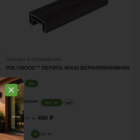
Заборы и ограждения
POLYWOOD™ ПЕРИЛА 90Х45 ВЕРХНЯЯ/НИЖНЯЯ
Размер
3м
Ед. измерения
пог. м.
шт
490 ₽
Цена за
пог. м.:
пог. м.