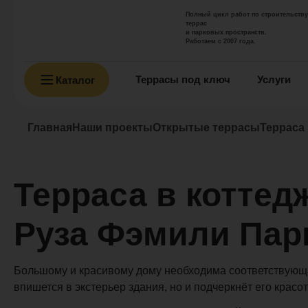
Полный цикл работ по строительству
террас
и парковых пространств.
Работаем с 2007 года.
Террасы под ключ
Услуги
Каталог
Главная
Наши проекты
Открытые террасы
Терраса
Терраса в коттед
Руза Фэмили Пар
Большому и красивому дому необходима соответствующа
впишется в экстерьер здания, но и подчеркнёт его красот