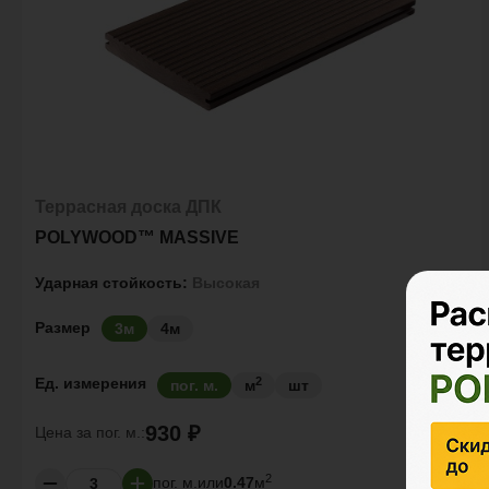
Террасная доска ДПК
POLYWOOD™ MASSIVE
Ударная стойкость:
Высокая
Размер
3м
4м
2
Ед. измерения
пог. м.
м
шт
930 ₽
Цена за
пог. м.:
2
пог. м.
или
0.47
м