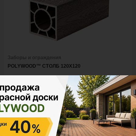
Заборы и ограждения
POLYWOOD™ СТОЛБ 120Х120
Размер
4м
Ед. измерения
пог. м.
шт
1 670 ₽
Цена за
пог. м.:
пог. м.