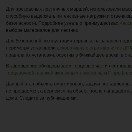
Для прекрасных лестничных маршей, использовали ма
способную выдержать интенсивные нагрузки и отвечающ
безопасности. Подробнее узнать о преимуществах
масси
выборе материалов для лестниц.
Для безопасной эксплуатации террасы, на заранее подг
периметру установили
декоративные ограждения из 
правила их установки, осветим в ближайшее время в ста
В завершение облицовываем торцевые части лестниц де
торцовочной планкой
и
конечным пристенным F-проф
Данный этап объекта смонтирован, задачи поставленны
не прощаемся, а вернемся на объект, после ландшафтны
дома. Следите за публикациями.