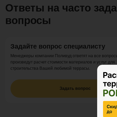
Ответы на часто зад
вопросы
Задайте вопрос специалисту
Менеджеры компании Поливуд ответят на все вопросы
произведут расчет стоимости материалов и услуг для
строительства Вашей любимой террасы.
Задать вопрос