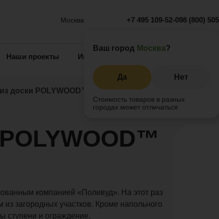
+7 495 109-52-09
8 (800) 50
Москва
Ваш город
Москва
?
Наши проекты
Информация
Инжиниринг
О 
Да
Нет
 из доски POLYWOOD™ UNO цвета венге
Стоимость товаров в разных
городах может отличаться
ки POLYWOOD™
ованным компанией «Поливуд». На этот раз
 из загородных участков. Кроме напольного
ы ступени и ограждение.