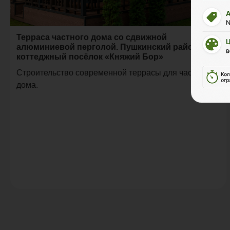
Терраса частного дома со сдвижной
алюминиевой перголой. Пушкинский район,
коттеджный посёлок «Княжий Бор»
Строительство современной террасы для частного
дома.