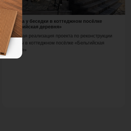
Терраса у беседки в коттеджном посёлке
«Бельгийская деревня»
Успешная реализация проекта по реконструкции
террасы в коттеджном посёлке «Бельгийская
деревня»