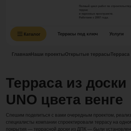
Полный цикл работ по строительству
террас
и парковых пространств.
Работаем с 2007 года.
Террасы под ключ
Услуги
Каталог
Главная
Наши проекты
Открытые террасы
Терраса
Терраса из дос
UNO цвета венге
Спешим поделиться с вами очередным проектом, реализ
специалисты компании спроектировали террасу на одном
покрытия — террасной доски из ДПК — были установлен