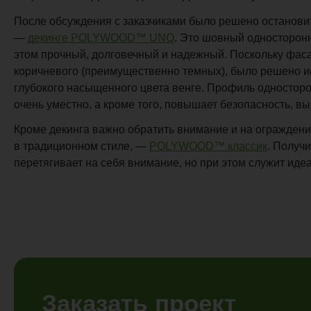
После обсуждения с заказчиками было решено останови
—
декинге POLYWOOD™ UNO
. Это шовный односторонн
этом прочный, долговечный и надежный. Поскольку фас
коричневого (преимущественно темных), было решено и
глубокого насыщенного цвета венге. Профиль одностор
очень уместно, а кроме того, повышает безопасность, 
Кроме декинга важно обратить внимание и на огражден
в традиционном стиле, —
POLYWOOD™ классик
. Получ
перетягивает на себя внимание, но при этом служит иде
Заказать проект