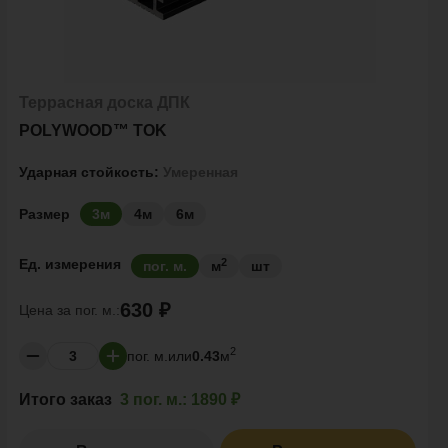
Террасная доска ДПК
POLYWOOD™ TOK
Ударная стойкость:
Умеренная
Размер
3м
4м
6м
2
Ед. измерения
пог. м.
м
шт
630 ₽
Цена за
пог. м.:
2
пог. м.
или
0.43
м
Итого заказ
3 пог. м.:
1890 ₽