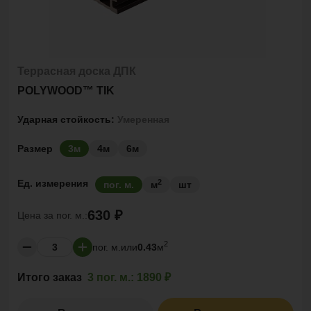
Террасная доска ДПК
POLYWOOD™ TIK
Ударная стойкость:
Умеренная
Размер
3м
4м
6м
2
Ед. измерения
пог. м.
м
шт
630 ₽
Цена за
пог. м.:
2
пог. м.
или
0.43
м
Итого заказ
3 пог. м.:
1890 ₽