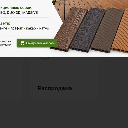
Маркизы и
перголы
Гряд
Распродажа