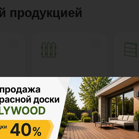
й продукцией
Заборы и
ДПК
ограждения
Сайд