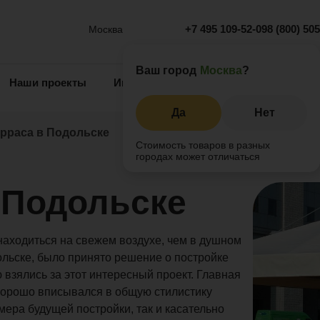
+7 495 109-52-09
8 (800) 50
Москва
Ваш город
Москва
?
Наши проекты
Информация
Инжиниринг
О 
Да
Нет
ерраса в Подольске
Стоимость товаров в разных
городах может отличаться
 Подольске
находиться на свежем воздухе, чем в душном
ольске, было принято решение о постройке
взялись за этот интересный проект. Главная
 хорошо вписывался в общую стилистику
мера будущей постройки, так и касательно