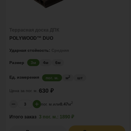
Террасная доска ДПК
POLYWOOD™ DUO
Ударная стойкость:
Средняя
Размер
3м
4м
6м
2
Ед. измерения
пог. м.
м
шт
630 ₽
Цена за
пог. м.:
2
пог. м.
или
0.47
м
Итого заказ
3 пог. м.:
1890 ₽