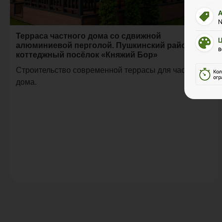
Терраса частного дома со сдвижной
алюминиевой перголой. Пушкинский район,
коттеджный посёлок «Княжий Бор»
Строительство современной террасы для частного
дома.