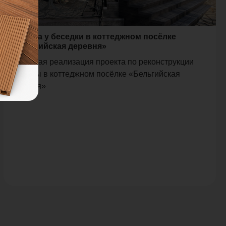
Терраса у беседки в коттеджном посёлке
«Бельгийская деревня»
Успешная реализация проекта по реконструкции
террасы в коттеджном посёлке «Бельгийская
деревня»