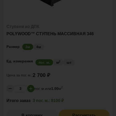
Ступени из ДПК
POLYWOOD™ СТУПЕНЬ МАССИВНАЯ 346
Размер
3м
4м
Ед. измерения
2
пог. м.
м
шт
2 700 ₽
Цена за
пог. м.:
2
пог. м.
или
1.00
м
Итого заказ
3 пог. м.:
8100 ₽
В корзину
Рассчитать