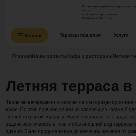
Полный цикл работ по строительству
террас
и парковых пространств.
Работаем с 2007 года.
Террасы под ключ
Услуги
Каталог
Главная
Наши проекты
Кафе и рестораны
Летняя т
Летняя терраса в
Теплыми вечерами или жарким летом гораздо приятнее 
кафе. По этой причине одним из владельцев кафе в Под
летней открытой террасы. Наши специалисты с радостью 
задача заключалась в том, чтобы внешний вид террасы
здания. Было продумано все до мелочей, начиная от раз