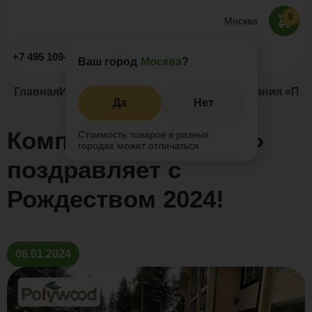
0
Москва
Заказать звонок
+7 495 109-52-09
Ваш город
Москва
?
Главная
Информация
Новости и акции
Компания «Пол
Да
Нет
Компания «Поливуд»
Стоимость товаров в разных
городах может отличаться
поздравляет с
Рождеством 2024!
06.01.2024