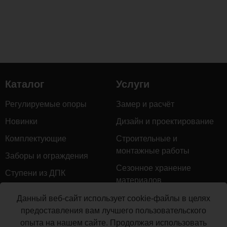
Каталог
Услуги
Регулируемые опоры
Замер и расчёт
Новинки
Дизайн и проектирование
Комплектующие
Строительные и
монтажные работы
Заборы и ограждения
Сезонное хранение
Ступени из ДПК
материалов
Натуральное дерево
Гарантийное обслуживание
Данный веб-сайт использует cookie-файлы в целях
Керамогранит
предоставления вам лучшего пользовательского
Доставка
опыта на нашем сайте. Продолжая использовать
Мебель для террас