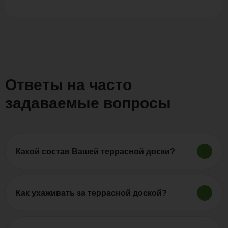
Ответы на часто
задаваемые вопросы
Какой состав Вашей террасной доски?
Продукция «Polywood» изготовляется из древесно-
полимерного композита (ДПК). Древесно-
полимерный композит включает в себя
Как ухаживать за террасной доской?
натуральное дерево и полимеры, которые
Террасная доска из ДПК в меру своих
смешиваются путем экструзии. Террасная доска из
особенностей считается достаточно
древесно-полимерного композита является более