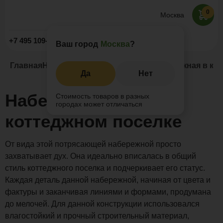
0
Москва
Заказать звонок
+7 495 109-52-09
Ваш город
Москва
?
Главная
Наши проекты
Набережные
Набережная в ко
Да
Нет
Набережная в
Стоимость товаров в разных
городах может отличаться
коттеджном поселке
От вида этой потрясающей набережной просто
захватывает дух. Она идеально вписалась в общий
стиль коттеджного поселка и подчеркивает его статус.
Каждая деталь данной набережной, начиная от цвета и
фактуры и заканчивая линиями и формами, продумана
до мелочей. Для данной конструкции использовался
влагостойкий и прочный строительный материал,