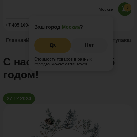
0
Москва
Заказать звонок
+7 495 109-52-09
Ваш город
Москва
?
Главная
Информация
Новости и акции
С наступающим
Да
Нет
С наступающим 2025
Стоимость товаров в разных
городах может отличаться
годом!
27.12.2024