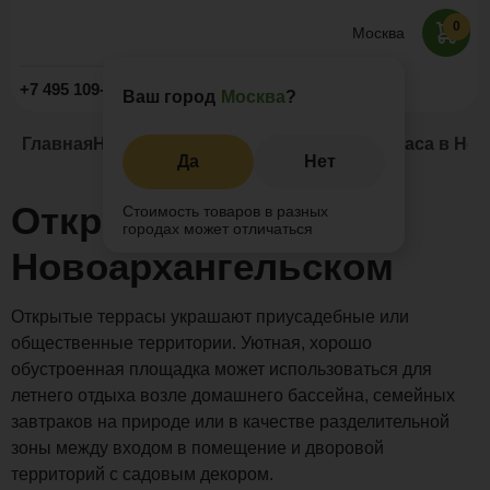
0
Москва
Заказать звонок
+7 495 109-52-09
Ваш город
Москва
?
Главная
Наши проекты
Патио
Открытая терраса в Но
Да
Нет
Открытая терраса в
Стоимость товаров в разных
городах может отличаться
Новоархангельском
Открытые террасы украшают приусадебные или
общественные территории. Уютная, хорошо
обустроенная площадка может использоваться для
летнего отдыха возле домашнего бассейна, семейных
завтраков на природе или в качестве разделительной
зоны между входом в помещение и дворовой
территорий с садовым декором.