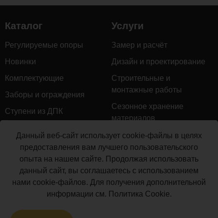
Каталог
Услуги
Регулируемые опоры
Замер и расчёт
Новинки
Дизайн и проектирование
Комплектующие
Строительные и
монтажные работы
Заборы и ограждения
Сезонное хранение
Ступени из ДПК
материалов
Натуральное дерево
Гарантийное обслуживание
Данный веб-сайт использует cookie-файлы в целях
Керамогранит
предоставления вам лучшего пользовательского
Доставка
опыта на нашем сайте. Продолжая использовать
Мебель для террас
Монтаж террасной доски
данный сайт, вы соглашаетесь с использованием
Маркизы и перголы
нами cookie-файлов. Для получения дополнительной
Производство террасной
Сайдинг ДПК
информации см.
Политика Cookie
.
доски
Распродажа