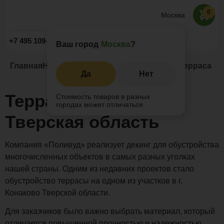
0
Москва
Заказать звонок
+7 495 109-52-09
Ваш город
Москва
?
Главная
Наши проекты
Открытые террасы
Терраса Ко
Да
Нет
Терраса Конаково,
Стоимость товаров в разных
городах может отличаться
Тверская область
Компания «Поливуд» реализует декинг для обустройства
многочисленных объектов в самых разных уголках
нашей страны. Одним из недавних проектов стало
обустройство террасы на одном из участков в г.
Конаково Тверской области.
Для заказчиков было важно выбрать материал, который
отличается повышенной прочностью и надежностью.