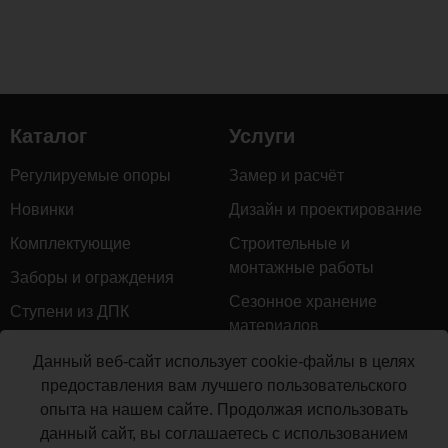
Каталог
Услуги
Регулируемые опоры
Замер и расчёт
Новинки
Дизайн и проектирование
Комплектующие
Строительные и
монтажные работы
Заборы и ограждения
Сезонное хранение
Ступени из ДПК
материалов
Натуральное дерево
Гарантийное обслуживание
Данный веб-сайт использует cookie-файлы в целях
Керамогранит
предоставления вам лучшего пользовательского
Доставка
опыта на нашем сайте. Продолжая использовать
Мебель для террас
Монтаж террасной доски
данный сайт, вы соглашаетесь с использованием
Маркизы и перголы