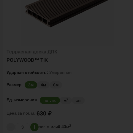
Террасная доска ДПК
POLYWOOD™ TIK
Ударная стойкость:
Умеренная
Размер
3м
4м
6м
2
Ед. измерения
пог. м.
м
шт
630 ₽
Цена за
пог. м.:
2
пог. м.
или
0.43
м