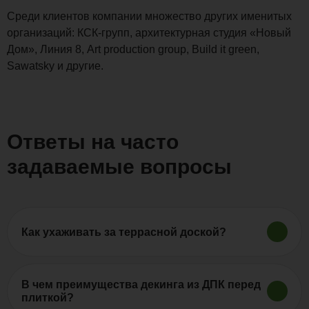
Среди клиентов компании множество других именитых
организаций: КСК-групп, архитектурная студия «Новый
Дом», Линия 8, Art production group, Build it green,
Sawatsky и другие.
Ответы на часто
задаваемые вопросы
Как ухаживать за террасной доской?
Террасная доска из ДПК в меру своих
особенностей считается достаточно
непривередливой в плане ухода. Террасная доска
В чем преимущества декинга из ДПК перед
плиткой?
из ДПК исключает возможность возникновения