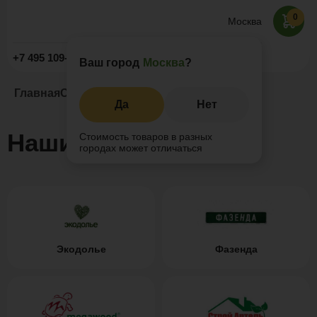
0
Москва
Заказать звонок
+7 495 109-52-09
Ваш город
Москва
?
Главная
О компании
Наши клиенты
Да
Нет
Наши клиенты
Стоимость товаров в разных
городах может отличаться
Экодолье
Фазенда