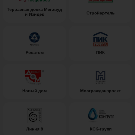
Террасная доска Мегавуд
Стройартель
и Изидек
Росатом
ПИК
Новый дом
Мосгражданпроект
Линия 8
КСК-групп