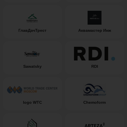
ГлавДачТрест
Аквамастер Инж
Sawatsky
RDI
logo WTC
Chemoform