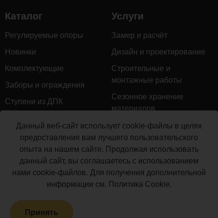
Каталог
Услуги
Регулируемые опоры
Замер и расчёт
Новинки
Дизайн и проектирование
Комплектующие
Строительные и
монтажные работы
Заборы и ограждения
Сезонное хранение
Ступени из ДПК
материалов
Натуральное дерево
Гарантийное обслуживание
Данный веб-сайт использует cookie-файлы в целях
Керамогранит
предоставления вам лучшего пользовательского
Доставка
опыта на нашем сайте. Продолжая использовать
Мебель для террас
Монтаж террасной доски
данный сайт, вы соглашаетесь с использованием
Маркизы и перголы
нами cookie-файлов. Для получения дополнительной
Производство террасной
Сайдинг ДПК
информации см.
Политика Cookie
.
доски
Распродажа
Принять
Террасная доска ДПК