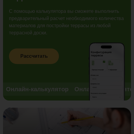
доски из композита.
длительности срока службы и соответствие
свойств с условиями эксплуатации.
С помощью калькулятора вы сможете выполнить
предварительный расчет необходимого количества
материалов для постройки террасы из любой
террасной доски.
Рассчитать
Онлайн-калькулятор
Онлайн-калькулято