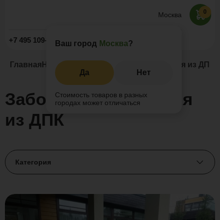
0
Москва
Заказать звонок
+7 495 109-52-09
Ваш город
Москва
?
Главная
Наши проекты
Заборы и ограждения из ДПК
Да
Нет
Заборы и ограждения
Стоимость товаров в разных
городах может отличаться
из ДПК
Категория