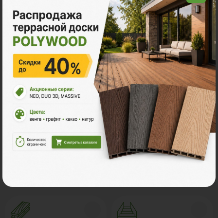
Балкон с ограждением в Можайске
Стильные оригинальные конструкции
изготавливаются из террасной доски, которая по
своей фактуре напоминает ценные древесные
породы. Натуральные оттенки, легкий древесный
аромат и приятная на ощупь фактура создадут
неповторимое настроение владельцам дома.
Ознакомьтесь с нашей
продукцией