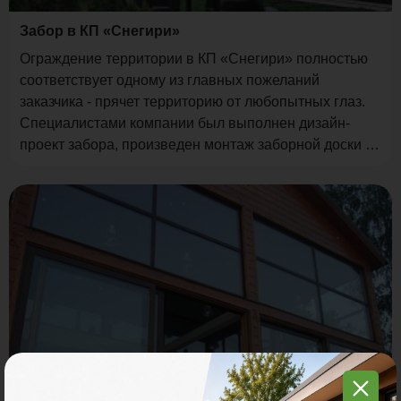
Забор в КП «Снегири»
Ограждение территории в КП «Снегири» полностью
соответствует одному из главных пожеланий
заказчика - прячет территорию от любопытных глаз.
Специалистами компании был выполнен дизайн-
проект забора, произведен монтаж заборной доски и
столбов из древесно-полимерного композита.