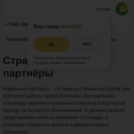
0
Москва
Заказать звонок
+7 495 109-52-09
Ваш город
Москва
?
Главная
О компании
Стратегические партнёры
Да
Нет
Стратегические
Стоимость товаров в разных
городах может отличаться
партнёры
Надежные партнеры - это один из главных ресурсов для
успешной работы любой компании. Для компании
«Поливуд» мнения и пожелания клиентов и партнеров
никогда не останутся без внимания. В данном разделе
представлены клиенты компании «Поливуд», с
которыми сложились крепкие и доверительные
отношения.