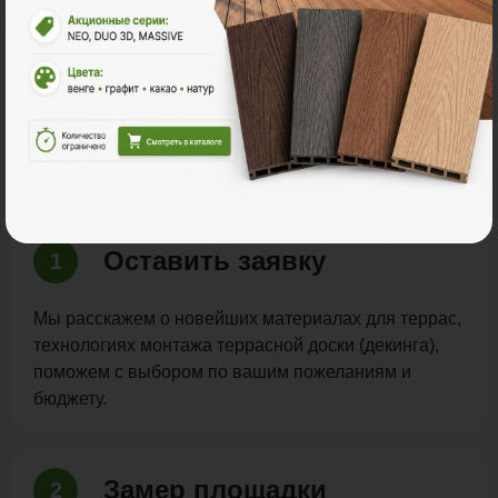
Все проекты
Этапы работы
Оставить заявку
1
Мы расскажем о новейших материалах для террас,
технологиях монтажа террасной доски (декинга),
поможем с выбором по вашим пожеланиям и
бюджету.
Замер площадки
2