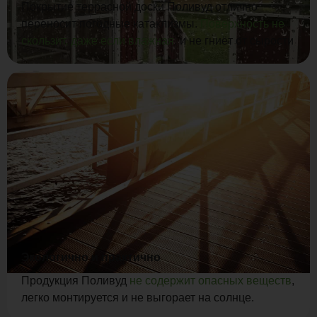
Покрытие террасной доски Поливуд отлично
переносит погодные катаклизмы.
Поверхность не
скользит, даже если влажная
, и не гниёт от сырости
Экологично и практично
Продукция Поливуд
не содержит опасных веществ
,
легко монтируется и не выгорает на солнце.