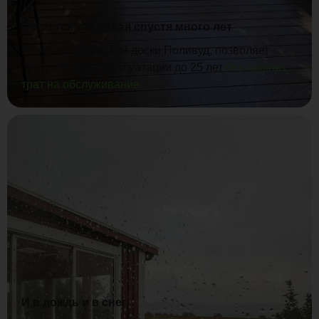
Остаётся как новая спустя много лет
Качество террасной доски Поливуд, позволяет
продлить срок эксплуатации до 25 лет
без лишних
трат на обслуживание
И в дождь и в снег