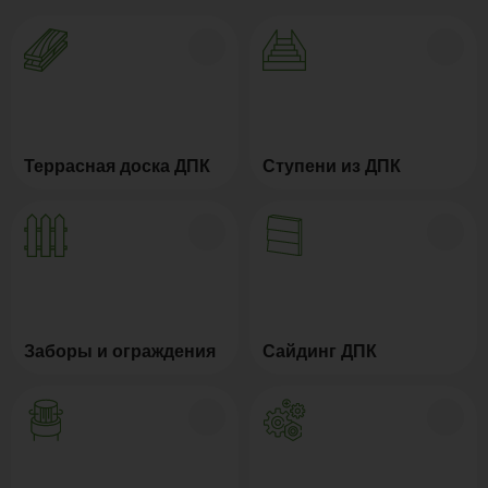
доски из композита.
длительности срока службы и соответствие
свойств с условиями эксплуатации.
Террасная доска ДПК
Ступени из ДПК
Заборы и ограждения
Сайдинг ДПК