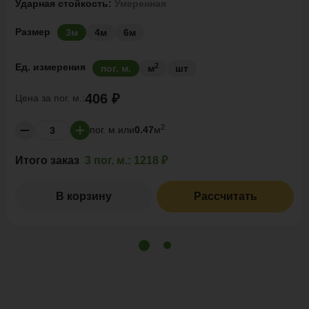
Ударная стойкость:
Умеренная
Размер
3м
4м
6м
2
Ед. измерения
пог. м.
м
шт
406 ₽
Цена за
пог. м.:
2
пог. м.
или
0.47
м
Итого заказ
3 пог. м.:
1218 ₽
В корзину
Рассчитать