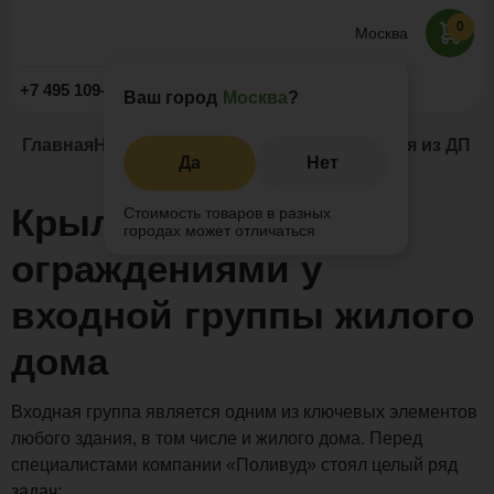
0
Москва
Заказать звонок
+7 495 109-52-09
Ваш город
Москва
?
Главная
Наши проекты
Заборы и ограждения из ДПК
К
Да
Нет
Крыльцо с
Стоимость товаров в разных
городах может отличаться
ограждениями у
входной группы жилого
дома
Входная группа является одним из ключевых элементов
любого здания, в том числе и жилого дома. Перед
специалистами компании «Поливуд» стоял целый ряд
задач: