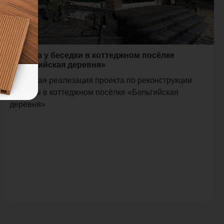
Терраса у беседки в коттеджном посёлке
«Бельгийская деревня»
Успешная реализация проекта по реконструкции
террасы в коттеджном посёлке «Бельгийская
деревня»