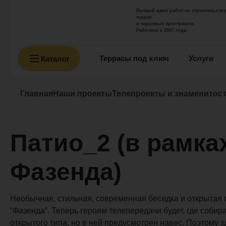
Полный цикл работ по строительству
террас
и парковых пространств.
Работаем с 2007 года.
Террасы под ключ
Услуги
Каталог
Главная
Наши проекты
Телепроекты и знаменитос
Патио_2 (в рамка
Фазенда)
Необычная, стильная, современная беседка и открытая 
“Фазенда”. Теперь героям телепередачи будет, где собира
открытого типа, но в ней предусмотрен навес. Поэтому 