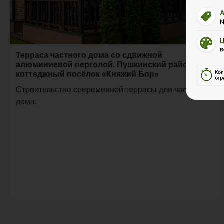
Терраса частного дома со сдвижной
алюминиевой перголой. Пушкинский район,
коттеджный посёлок «Княжий Бор»
Строительство современной террасы для частного
дома.