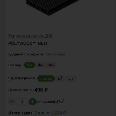
Террасная доска ДПК
POLYWOOD™ NEO
Ударная стойкость:
Умеренная
Размер
3м
4м
6м
2
Ед. измерения
пог. м.
м
шт
406 ₽
Цена за
пог. м.:
2
пог. м.
или
0.47
м
Итого заказ
3 пог. м.:
1218 ₽