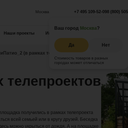
+7 495 109-52-09
8 (800) 50
Москва
Ваш город
Москва
?
Наши проекты
Информация
Инжиниринг
О 
Да
Нет
ти
Патио_2 (в рамках телепроектов Фазенда)
Стоимость товаров в разных
городах может отличаться
х телепроектов
площадка получились в рамках телепроекта
ться всей семьей или в кругу друзей. Беседка
здесь можно укрыться от дождя. А на площадке