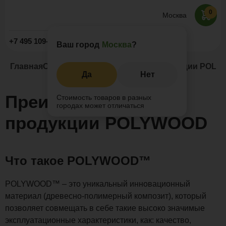
0
Москва
Заказать звонок
+7 495 109-52-09
Ваш город
Москва
?
Главная
О компании
Преимущества продукции POL
Да
Нет
Преимущества
Стоимость товаров в разных
городах может отличаться
продукции POLYWOOD
Что такое POLYWOOD™
POLYWOOD™ – это уникальный инновационный
материал (древесно-полимерный композит), который
позволяет совмещать в себе такие высоко значимые
эксплуатационные характеристики, как: качество,