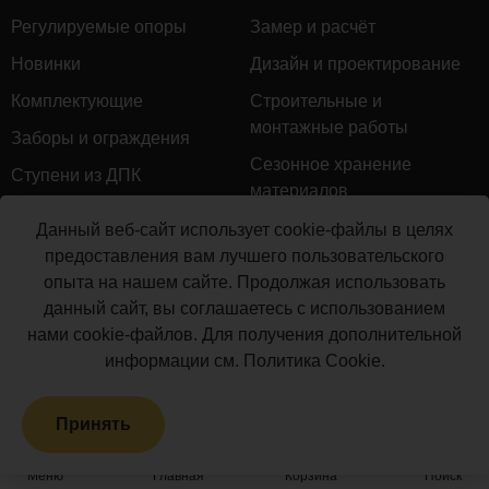
Регулируемые опоры
Замер и расчёт
Новинки
Дизайн и проектирование
Комплектующие
Строительные и
монтажные работы
Заборы и ограждения
Сезонное хранение
Ступени из ДПК
материалов
Натуральное дерево
Гарантийное обслуживание
Данный веб-сайт использует cookie-файлы в целях
Керамогранит
предоставления вам лучшего пользовательского
Доставка
опыта на нашем сайте. Продолжая использовать
Мебель для террас
Монтаж террасной доски
данный сайт, вы соглашаетесь с использованием
Маркизы и перголы
нами cookie-файлов. Для получения дополнительной
Производство террасной
Сайдинг ДПК
информации см.
Политика Cookie
.
доски
Распродажа
Принять
Террасная доска ДПК
Грядки из ДПК
Меню
Главная
Корзина
Поиск