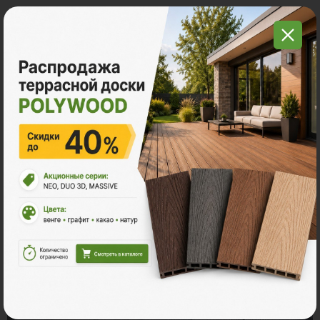
Для того, чтобы продукция POLYWOOD™ была
совершенной, безупречной и высококачественной,
компания постоянно занимаемся научно-
исследовательскими работами и всё время
совершенствует технологии производства.
Эксплуатационные характеристики продукции имеют
высочайшие показатели, а для контроля этих
показателей компания использует собственную
лабораторию, производственную и техническую базу.
Продукция POLYWOOD™ ежедневно проходит
тщательную проверку и физико-механические
испытания.