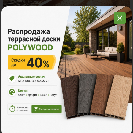
Экологично и практично
Продукция Поливуд
не содержит опасных веществ
,
легко монтируется и не выгорает на солнце.
Ознакомьтесь с нашей
продукцией