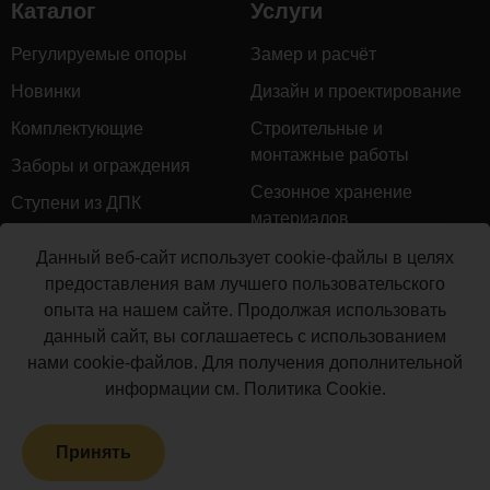
Каталог
Услуги
Регулируемые опоры
Замер и расчёт
Новинки
Дизайн и проектирование
Комплектующие
Строительные и
монтажные работы
Заборы и ограждения
Сезонное хранение
Ступени из ДПК
материалов
Натуральное дерево
Гарантийное обслуживание
Данный веб-сайт использует cookie-файлы в целях
Керамогранит
предоставления вам лучшего пользовательского
Доставка
опыта на нашем сайте. Продолжая использовать
Мебель для террас
Монтаж террасной доски
данный сайт, вы соглашаетесь с использованием
Маркизы и перголы
нами cookie-файлов. Для получения дополнительной
Производство террасной
Сайдинг ДПК
информации см.
Политика Cookie
.
доски
Распродажа
Принять
Террасная доска ДПК