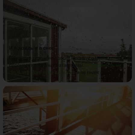
И в дождь и в снег
Покрытие террасной доски Поливуд отлично
переносит погодные катаклизмы.
Поверхность не
скользит, даже если влажная
, и не гниёт от сырости