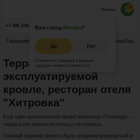
0
Москва
Заказать звонок
+7 495 109-52-09
Ваш город
Москва
?
Главная
Наши проекты
Террасы на крыше дома
Терра
Да
Нет
Терраса на
Стоимость товаров в разных
городах может отличаться
эксплуатируемой
кровле, ресторан отеля
"Хитровка"
Ещё один выполненный проект компанаа «Поливуд». –
терраса ресторана гостиницы «Хитровка».
Главной задачей проекта было создание комфортной и