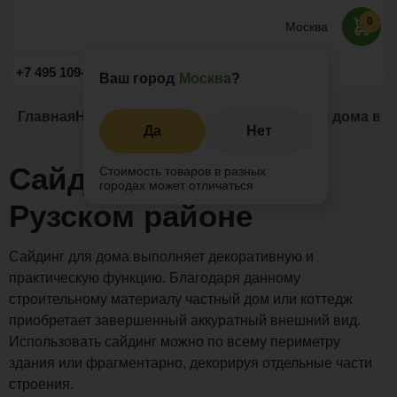
0
Москва
Заказать звонок
+7 495 109-52-09
Ваш город
Москва
?
Главная
Наши проекты
Сайдинг
Сайдинг для дома в Р
Да
Нет
Сайдинг для дома в
Стоимость товаров в разных
городах может отличаться
Рузском районе
Сайдинг для дома выполняет декоративную и
практическую функцию. Благодаря данному
строительному материалу частный дом или коттедж
приобретает завершенный аккуратный внешний вид.
Использовать сайдинг можно по всему периметру
здания или фрагментарно, декорируя отдельные части
строения.