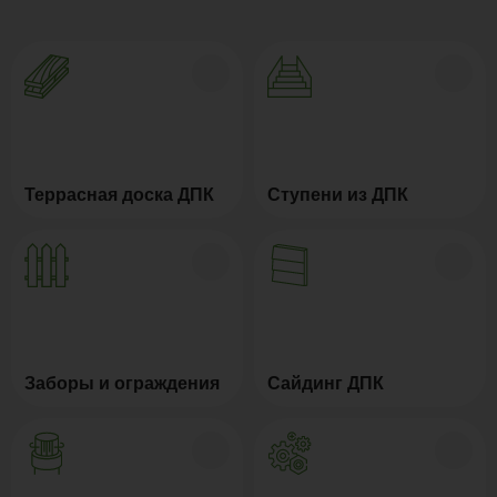
неудобств, связанных с эксплуатацией террасной
террасной доски из ДПК гарантирует увеличение
доски из композита.
длительности срока службы и соответствие
свойств с условиями эксплуатации.
Террасная доска ДПК
Ступени из ДПК
Заборы и ограждения
Сайдинг ДПК