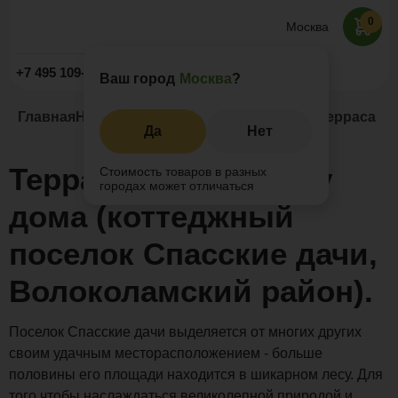
0
Москва
Заказать звонок
+7 495 109-52-09
Ваш город
Москва
?
Главная
Наши проекты
Открытые террасы
Терраса и 
Да
Нет
Терраса и крыльцо у
Стоимость товаров в разных
городах может отличаться
дома (коттеджный
поселок Спасские дачи,
Волоколамский район).
Поселок Спасские дачи выделяется от многих других
своим удачным месторасположением - больше
половины его площади находится в шикарном лесу. Для
того чтобы наслаждаться великолепной природой и