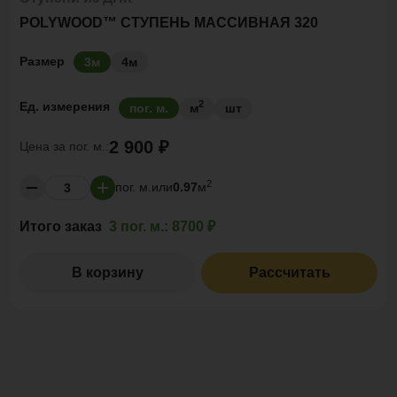
POLYWOOD™ СТУПЕНЬ МАССИВНАЯ 320
Размер
3м
4м
2
Ед. измерения
пог. м.
м
шт
2 900 ₽
Цена за
пог. м.:
2
пог. м.
или
0.97
м
Итого заказ
3 пог. м.:
8700 ₽
В корзину
Рассчитать