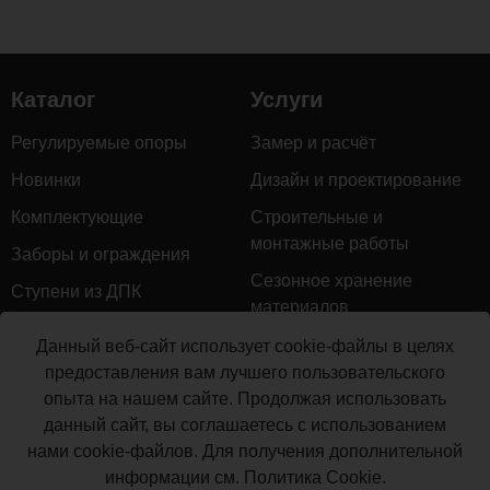
Каталог
Услуги
Регулируемые опоры
Замер и расчёт
Новинки
Дизайн и проектирование
Комплектующие
Строительные и
монтажные работы
Заборы и ограждения
Сезонное хранение
Ступени из ДПК
материалов
Натуральное дерево
Гарантийное обслуживание
Данный веб-сайт использует cookie-файлы в целях
Керамогранит
предоставления вам лучшего пользовательского
Доставка
опыта на нашем сайте. Продолжая использовать
Мебель для террас
Монтаж террасной доски
данный сайт, вы соглашаетесь с использованием
Маркизы и перголы
нами cookie-файлов. Для получения дополнительной
Производство террасной
Сайдинг ДПК
информации см.
Политика Cookie
.
доски