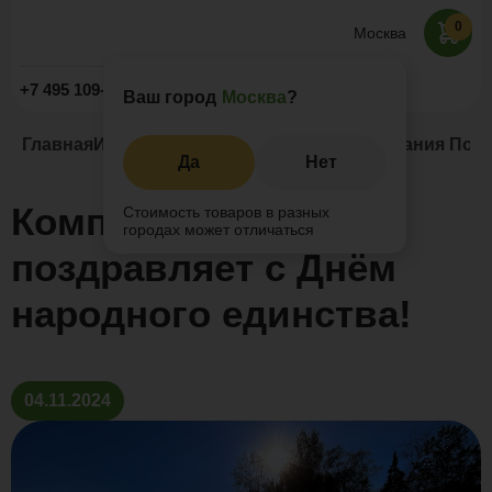
0
Москва
Заказать звонок
+7 495 109-52-09
Ваш город
Москва
?
Главная
Информация
Новости и акции
Компания Поли
Да
Нет
Компания Поливуд
Стоимость товаров в разных
городах может отличаться
поздравляет с Днём
народного единства!
04.11.2024