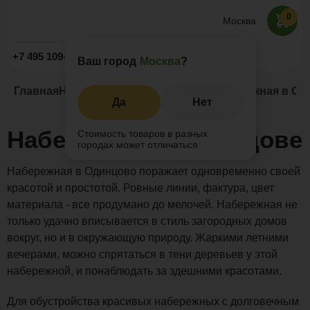
0
Москва
Заказать звонок
+7 495 109-52-09
Ваш город
Москва
?
Главная
Наши проекты
Набережные
Набережная в Од
Да
Нет
Набережная в Одинцове
Стоимость товаров в разных
городах может отличаться
Набережная в Одинцово поражает одновременно своей
красотой и простотой. Ровные линии, фактура, цвет
материала - все продумано до мелочей. Набережная не
только удачно вписывается в стиль загородных домов
вокруг, но и в окружающую природу. Жаркими летними
вечерами, можно спрятаться в тени деревьев у этой
набережной, и понаблюдать за здешними красотами.
Для обустройства красивых набережных с долговечным