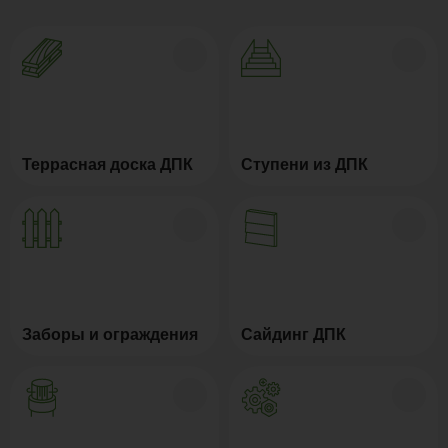
террасной доски из ДПК гарантирует увеличение
доски из композита.
длительности срока службы и соответствие
свойств с условиями эксплуатации.
Террасная доска ДПК
Ступени из ДПК
Заборы и ограждения
Сайдинг ДПК