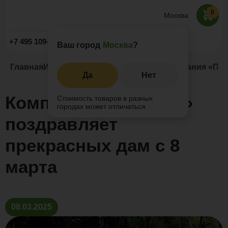
0
Москва
Заказать звонок
+7 495 109-52-09
Ваш город
Москва
?
Главная
Информация
Новости и акции
Компания «Пол
Да
Нет
Компания «Поливуд»
Стоимость товаров в разных
городах может отличаться
поздравляет
прекрасных дам с 8
марта
08.03.2025