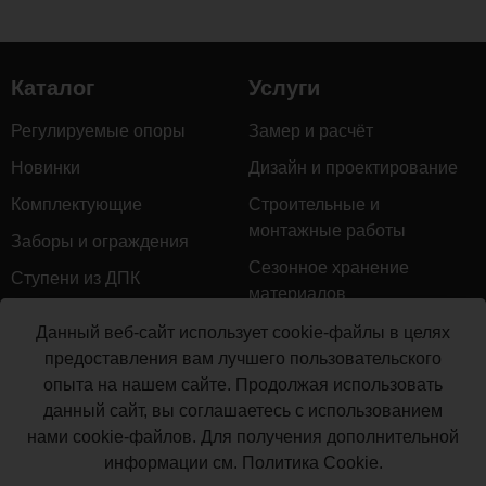
Каталог
Услуги
Регулируемые опоры
Замер и расчёт
Новинки
Дизайн и проектирование
Комплектующие
Строительные и
монтажные работы
Заборы и ограждения
Сезонное хранение
Ступени из ДПК
материалов
Натуральное дерево
Гарантийное обслуживание
Данный веб-сайт использует cookie-файлы в целях
Керамогранит
предоставления вам лучшего пользовательского
Доставка
опыта на нашем сайте. Продолжая использовать
Мебель для террас
Монтаж террасной доски
данный сайт, вы соглашаетесь с использованием
Маркизы и перголы
нами cookie-файлов. Для получения дополнительной
Производство террасной
Сайдинг ДПК
информации см.
Политика Cookie
.
доски