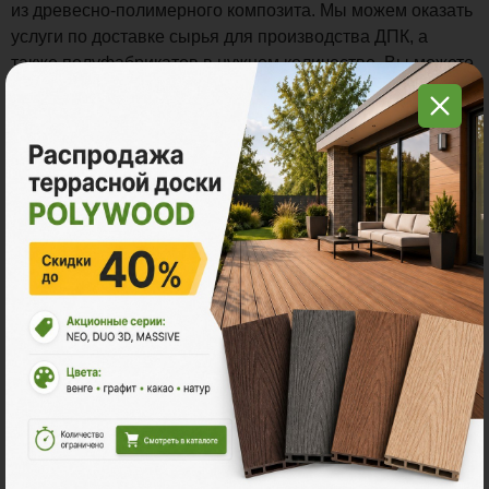
из древесно-полимерного композита. Мы можем оказать
услуги по доставке сырья для производства ДПК, а
также полуфабрикатов в нужном количестве. Вы можете
связаться с менеджерами по телефону или отправить
предложения на E-mail. Информация для связи в
разделе
Контакты
.