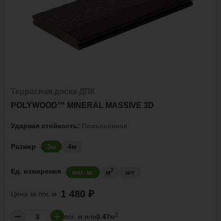
Террасная доска ДПК
POLYWOOD™ MINERAL MASSIVE 3D
Ударная стойкость:
Повышенная
Размер
3м
4м
2
Ед. измерения
пог. м.
м
шт
1 480 ₽
Цена за
пог. м.:
2
пог. м.
или
0.47
м