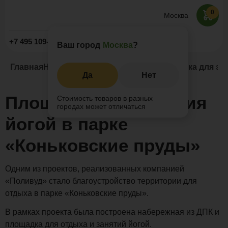
0
Москва
Заказать звонок
+7 495 109-52-09
Ваш город
Москва
?
Главная
Наши проекты
Набережные
Площадка для зан
Да
Нет
Площадка для занятия
Стоимость товаров в разных
городах может отличаться
йогой в парке
«Коньковские пруды»
Одним из проектов, реализованных компанией
«Поливуд» стало благоустройство территории для
отдыха в парке «Коньковские пруды».
В рамках проекта была построена набережная из ДПК и
площадка для отдыха и занятий йогой.