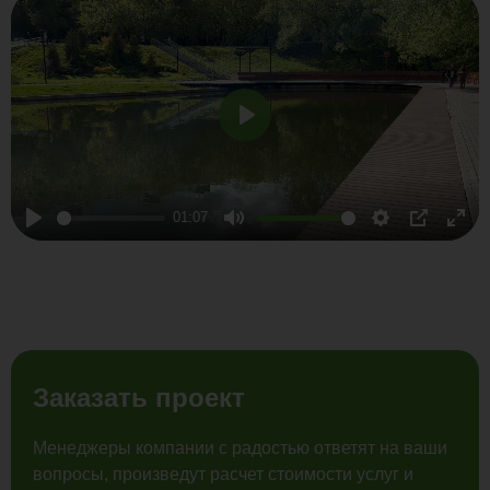
Play
01:07
Play
Mute
Settings
PIP
Ente
full
Заказать проект
Менеджеры компании с радостью ответят на ваши
вопросы, произведут расчет стоимости услуг и