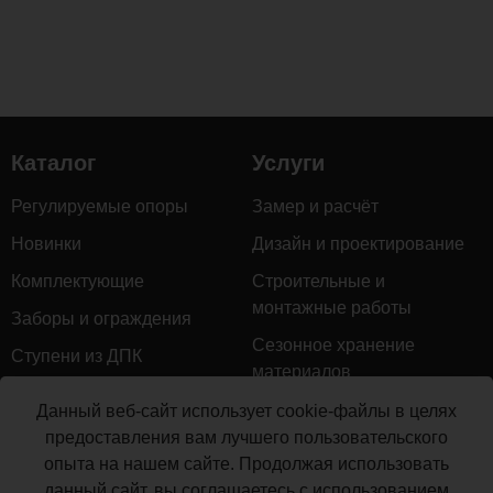
Каталог
Услуги
Регулируемые опоры
Замер и расчёт
Новинки
Дизайн и проектирование
Комплектующие
Строительные и
монтажные работы
Заборы и ограждения
Сезонное хранение
Ступени из ДПК
материалов
Натуральное дерево
Гарантийное обслуживание
Данный веб-сайт использует cookie-файлы в целях
Керамогранит
предоставления вам лучшего пользовательского
Доставка
опыта на нашем сайте. Продолжая использовать
Мебель для террас
Монтаж террасной доски
данный сайт, вы соглашаетесь с использованием