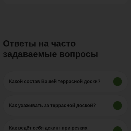
Ответы на часто
задаваемые вопросы
Какой состав Вашей террасной доски?
Продукция «Polywood» изготовляется из древесно-
полимерного композита (ДПК). Древесно-
полимерный композит включает в себя
Как ухаживать за террасной доской?
натуральное дерево и полимеры, которые
Террасная доска из ДПК в меру своих
смешиваются путем экструзии. Террасная доска из
особенностей считается достаточно
древесно-полимерного композита является более
непривередливой в плане ухода. Террасная доска
Как ведёт себя декинг при резких