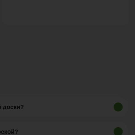
й доски?
 древесно-полимерного композита (ДПК). Древесно-
атуральное дерево и полимеры, которые
я доска из древесно-полимерного композита является
оской?