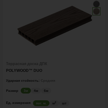
Террасная доска ДПК
POLYWOOD™ DUO
Ударная стойкость:
Средняя
Размер
3м
4м
6м
2
Ед. измерения
пог. м.
м
шт