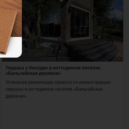
Терраса у беседки в коттеджном посёлке
«Бельгийская деревня»
Успешная реализация проекта по реконструкции
террасы в коттеджном посёлке «Бельгийская
деревня»