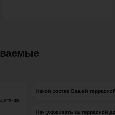
аваемые
Какой состав Вашей террасно
Продукция «Polywood» изготовляется из
, а так же
полимерный композит включает в себя н
смешиваются путем экструзии. Террасна
Как ухаживать за террасной д