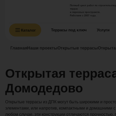
Полный цикл работ по строительству
террас
и парковых пространств.
Работаем с 2007 года.
Террасы под ключ
Услуги
Каталог
Главная
Наши проекты
Открытые террасы
Открыта
Открытая терраса
Домодедово
Открытые террасы из ДПК могут быть широкими и прос
элементами, или напротив, компактными и домашними с
любом случае, эти конструкции отличаются прочностью, 