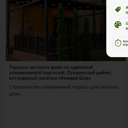
Терраса частного дома со сдвижной
алюминиевой перголой. Пушкинский район,
коттеджный посёлок «Княжий Бор»
Строительство современной террасы для частного
дома.