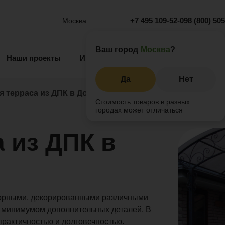
+7 495 109-52-09
8 (800) 50
Москва
Ваш город
Москва
?
Наши проекты
Информация
Инжиниринг
О 
Да
Нет
я терраса из ДПК в Домодедово
Стоимость товаров в разных
городах может отличаться
 из ДПК в
торными, декорированными различными
 минимумом дополнительных деталей. В
практичностью и долговечностью.