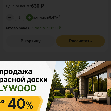
630 ₽
Цена за
пог. м.:
2
пог. м.
или
0.47
м
Итого заказ
3 пог. м.:
1890 ₽
В корзину
Рассчитать