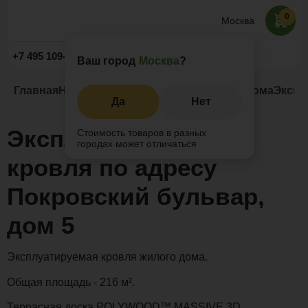
0
Москва
Заказать звонок
+7 495 109-52-09
Ваш город
Москва
?
Главная
Наши проекты
Террасы на крыше дома
Экспл
Да
Нет
Эксплуатируемая
Стоимость товаров в разных
городах может отличаться
кровля по адресу
Покровский бульвар,
дом 5
Эксплуатируемая кровля жилого дома.
Общая площадь - 216 м².
Террасная доска POLYWOOD™ MASSIVE 3D.