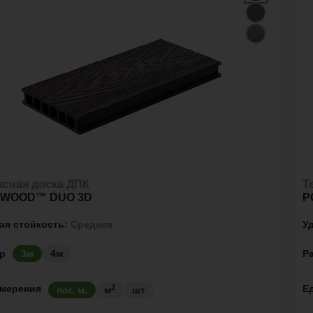
асная доска ДПК
Т
YWOOD™ DUO 3D
P
ая стойкость:
Средняя
У
р
Р
3м
4м
2
змерения
Е
пог. м.
м
шт