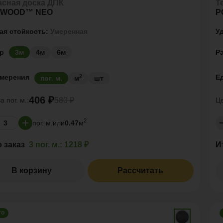
асная доска ДПК
Т
YWOOD™ NEO
P
ая стойкость:
Умеренная
У
р
Р
3м
4м
6м
2
змерения
Е
пог. м.
м
шт
406 ₽
за
пог. м.:
Ц
580 ₽
2
пог. м.
или
0.47
м
о заказ
3 пог. м.:
1218 ₽
И
В корзину
Рассчитать
го