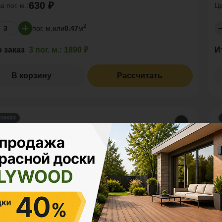
630 ₽
за
пог. м.:
Ц
2
пог. м.
или
0.47
м
о заказ
3 пог. м.:
1890 ₽
И
В корзину
Рассчитать
заказ