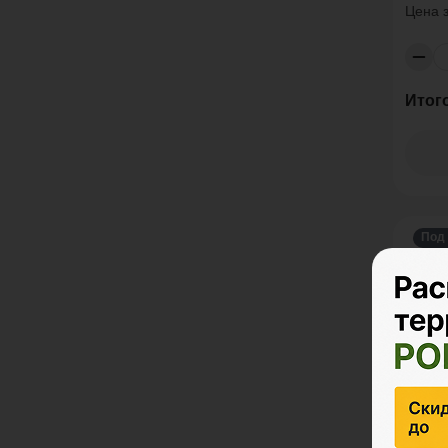
Цена 
Итог
Под 