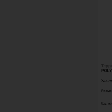
Терр
POL
Ударн
Разме
Ед. и