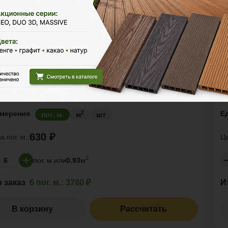
асная доска ДПК
Т
YWOOD™ DUO
P
ая стойкость:
Средняя
У
р
Р
3м
4м
6м
2
змерения
Е
пог. м.
м
шт
630 ₽
за
пог. м.:
Ц
2
пог. м.
или
0.93
м
о заказ
6 пог. м.:
3780 ₽
И
В корзину
Рассчитать