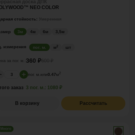
еррасная доска ДПК
OLYWOOD™ NEO COLOR
дарная стойкость:
Умеренная
азмер
3м
4м
6м
3,5м
2
д. измерения
пог. м.
м
шт
360 ₽
ена за
пог. м.:
600 ₽
2
пог. м.
или
0.47
м
того заказ
3 пог. м.:
1080 ₽
В корзину
Рассчитать
Много