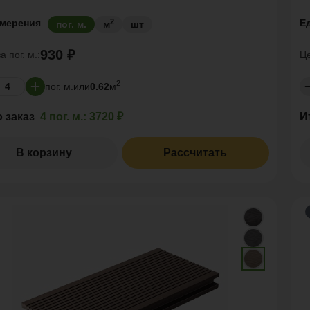
2
змерения
Е
пог. м.
м
шт
930 ₽
за
пог. м.:
Ц
2
пог. м.
или
0.62
м
о заказ
4 пог. м.:
3720 ₽
И
В корзину
Рассчитать