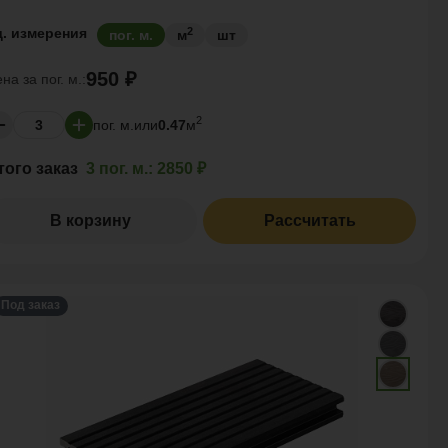
2
д. измерения
пог. м.
м
шт
950 ₽
ена за
пог. м.:
2
пог. м.
или
0.47
м
того заказ
3 пог. м.:
2850 ₽
В корзину
Рассчитать
Под заказ