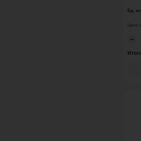
Ед. и
Цена 
Итог