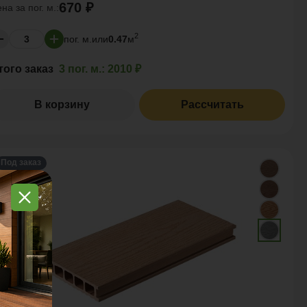
670 ₽
ена за
пог. м.:
2
пог. м.
или
0.47
м
того заказ
3 пог. м.:
2010 ₽
В корзину
Рассчитать
Под заказ