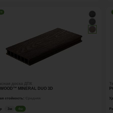
го
асная доска ДПК
Т
WOOD™ MINERAL DUO 3D
P
ая стойкость:
Средняя
У
р
Р
3м
4м