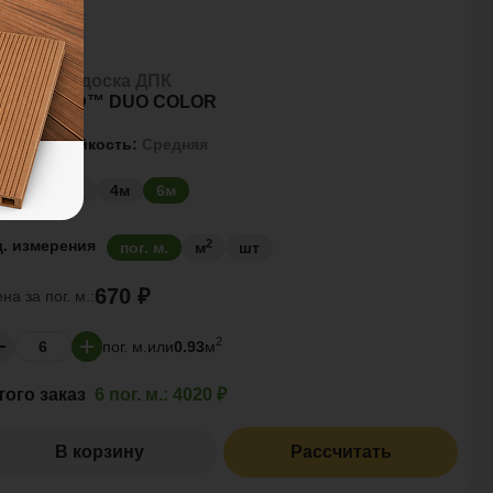
еррасная доска ДПК
OLYWOOD™ DUO COLOR
дарная стойкость:
Средняя
азмер
3м
4м
6м
2
д. измерения
пог. м.
м
шт
670 ₽
ена за
пог. м.:
2
пог. м.
или
0.93
м
того заказ
6 пог. м.:
4020 ₽
В корзину
Рассчитать