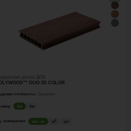
еррасная доска ДПК
OLYWOOD™ DUO 3D COLOR
дарная стойкость:
Средняя
азмер
3м
4м
2
д. измерения
пог. м.
м
шт