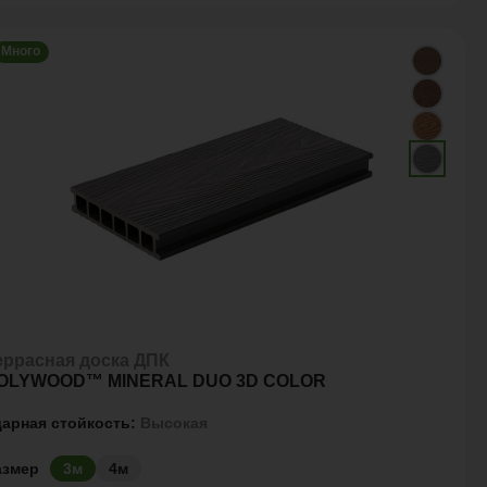
Много
еррасная доска ДПК
OLYWOOD™ MINERAL DUO 3D COLOR
дарная стойкость:
Высокая
азмер
3м
4м