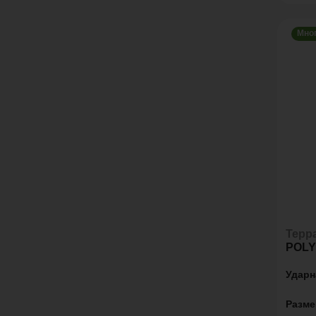
Мно
Терр
POLY
Ударн
Разме