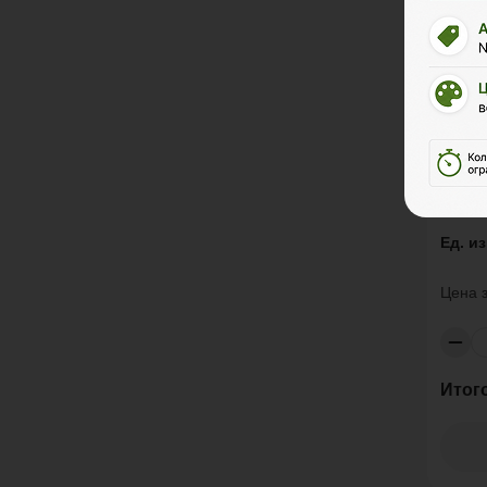
Терр
POL
Ударн
Разме
Ед. и
Цена 
Итог