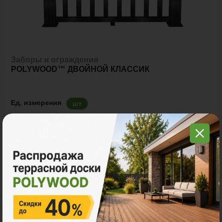
Заборы и ограждения
POLYWOOD™ ДВОЙНОЙ КЛАССИК
Ед. измерения
шт
12 500 ₽
Цена за шт:
Количество:
В корзину
Рассчитать