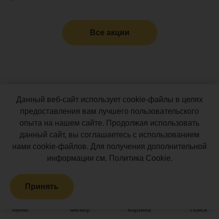
Все акции
Компания «Поливуд» предлагает Вашему вниманию
Данный веб-сайт использует cookie-файлы в целях
ограждения для зонирования территории приусадебного
предоставления вам лучшего пользовательского
участка и комплектующие к ним. Компания «Поливуд»
опыта на нашем сайте. Продолжая использовать
является лидирующим в России производителем по
данный сайт, вы соглашаетесь с использованием
стоимости, ассортименту и качеству древесно-
нами cookie-файлов. Для получения дополнительной
полимерного композита.
информации см.
Политика Cookie
.
Аргументы в пользу
Принять
наших декоративных
Меню
Фильтр
Корзина
Поиск
ограждений: