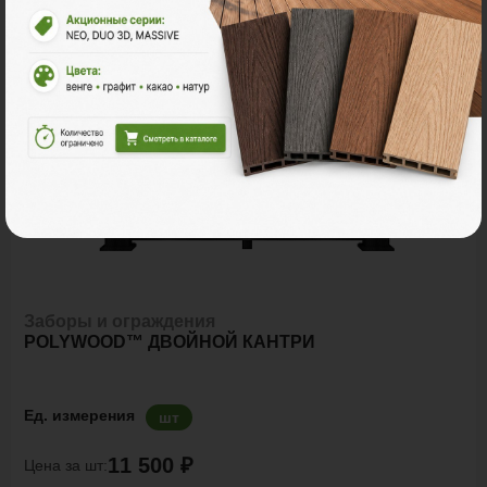
Много
Заборы и ограждения
POLYWOOD™ ДВОЙНОЙ КАНТРИ
Ед. измерения
шт
11 500 ₽
Цена за шт: