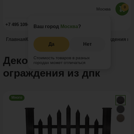
0
Москва
Заказать звонок
+7 495 109-52-09
Ваш город
Москва
?
Главная
Каталог
Заборы и ограждения
Ограждения из
Да
Нет
Декоративные
Стоимость товаров в разных
городах может отличаться
ограждения из дпк
Много