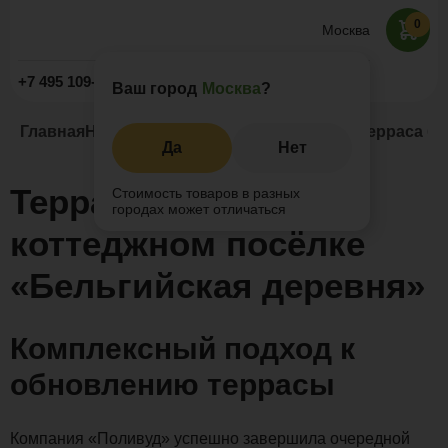
0
Москва
Заказать звонок
+7 495 109-52-09
Ваш город
Москва
?
Главная
Наши проекты
Открытые террасы
Терраса бе
Да
Нет
Терраса беседки в
Стоимость товаров в разных
городах может отличаться
коттеджном посёлке
«Бельгийская деревня»
Комплексный подход к
обновлению террасы
Компания «Поливуд» успешно завершила очередной