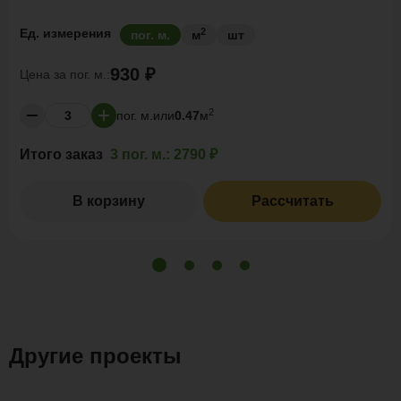
2
Ед. измерения
пог. м.
м
шт
930 ₽
Цена за
пог. м.:
2
пог. м.
или
0.47
м
Итого заказ
3 пог. м.:
2790 ₽
В корзину
Рассчитать
Другие проекты