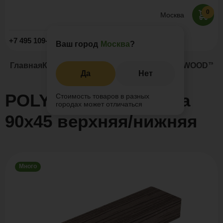
0
Москва
Заказать звонок
+7 495 109-52-09
Ваш город
Москва
?
Главная
Каталог
Заборы и ограждения
POLYWOOD™ пе
Да
Нет
POLYWOOD™ перила
Стоимость товаров в разных
городах может отличаться
90х45 верхняя/нижняя
Много