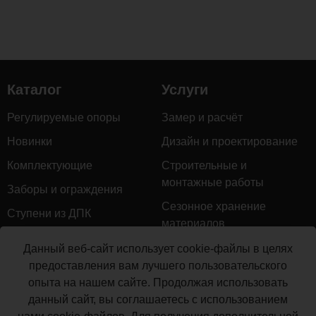
с
тиснением
под
дерево
делают
Каталог
Услуги
эти
перила
Регулируемые опоры
Замер и расчёт
не
Новинки
Дизайн и проектирование
только
привлекательными,
Комплектующие
Строительные и
но
монтажные работы
Заборы и ограждения
и
Сезонное хранение
приятными
Ступени из ДПК
материалов
на
Натуральное дерево
ощупь.
Гарантийное обслуживание
Данный веб-сайт использует cookie-файлы в целях
Керамогранит
предоставления вам лучшего пользовательского
Доставка
опыта на нашем сайте. Продолжая использовать
Мебель для террас
Монтаж террасной доски
Размер
90х45
данный сайт, вы соглашаетесь с использованием
Маркизы и перголы
мм