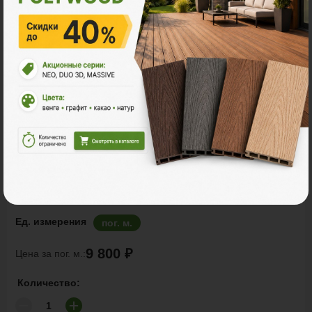
Заборы и ограждения
POLYWOOD™ ШТАКЕТНИК
Ед. измерения
пог. м.
9 800 ₽
Цена за пог. м.:
Количество: