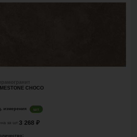
ерамогранит
IMESTONE CHOCO
д. измерения
шт
3 268 ₽
на за шт:
оличество: