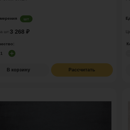
змерения
Е
шт
3 268 ₽
а шт:
Це
чество:
К
В корзину
Рассчитать