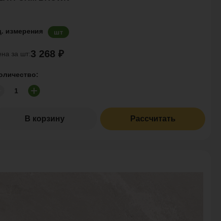
д. измерения
шт
3 268 ₽
на за шт:
оличество:
В корзину
Рассчитать