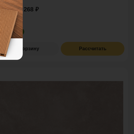
3 268 ₽
на за шт:
оличество:
В корзину
Рассчитать