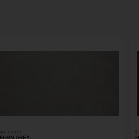
могранит
К
FORM GREY
P