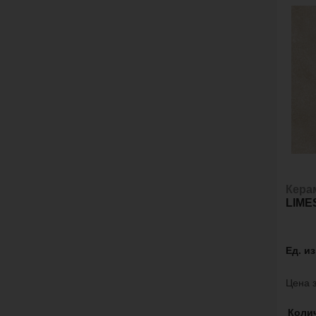
Кера
LIME
Ед. и
Цена з
Коли