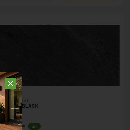
ерамогранит
OUNTAIN BLACK
д. измерения
шт