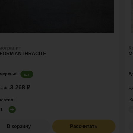
могранит
К
FORM ANTHRACITE
M
змерения
Е
шт
3 268 ₽
а шт:
Це
чество:
К
В корзину
Рассчитать