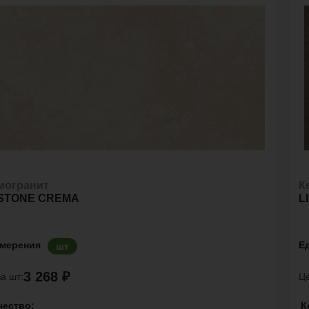
могранит
К
STONE CREMA
L
змерения
Е
шт
3 268 ₽
а шт:
Це
чество:
К