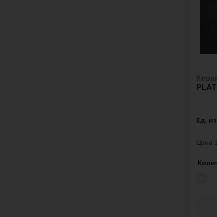
Кера
PLAT
Ед. и
Цена з
Коли