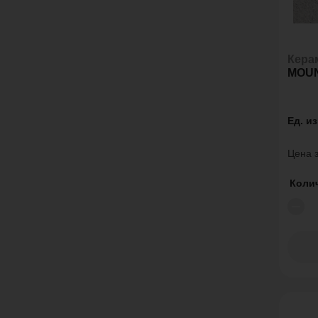
Кера
MOUN
Ед. и
Цена з
Коли