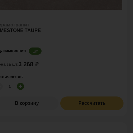
ерамогранит
IMESTONE TAUPE
д. измерения
шт
3 268 ₽
на за шт:
оличество:
В корзину
Рассчитать