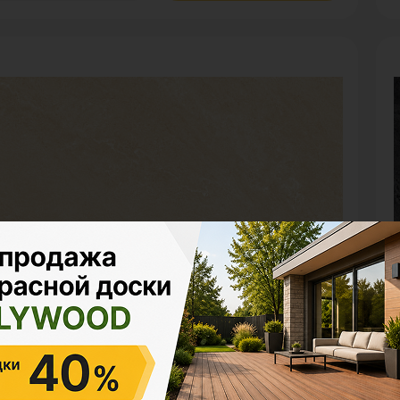
могранит
К
TAIN IVORY
M
змерения
Е
шт