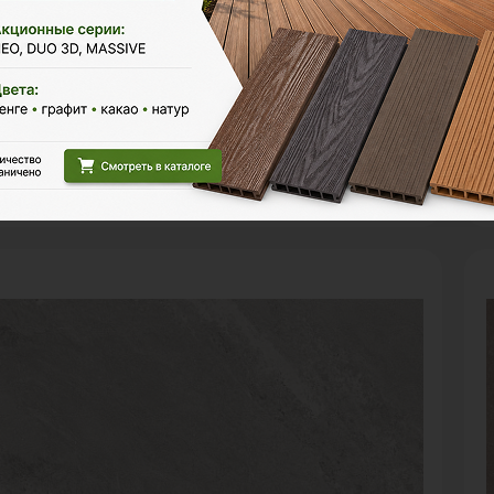
3 268 ₽
а шт:
Це
чество:
К
В корзину
Рассчитать