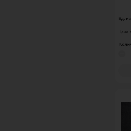
Ед. и
Цена з
Коли