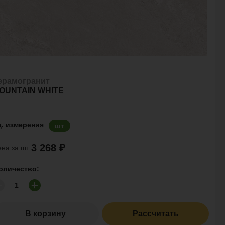
ерамогранит
OUNTAIN WHITE
д. измерения
шт
3 268 ₽
на за шт:
оличество:
В корзину
Рассчитать