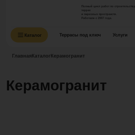
Полный цикл работ по строительству
террас
и парковых пространств.
Работаем с 2007 года.
Террасы под ключ
Услуги
Каталог
Главная
Каталог
Керамогранит
Керамогранит