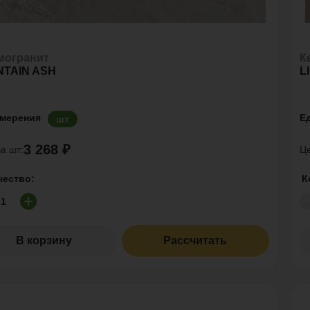
могранит
К
TAIN ASH
L
змерения
Е
шт
3 268 ₽
а шт:
Це
чество:
К
В корзину
Рассчитать