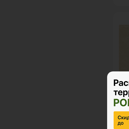
Кера
MOUN
Ед. и