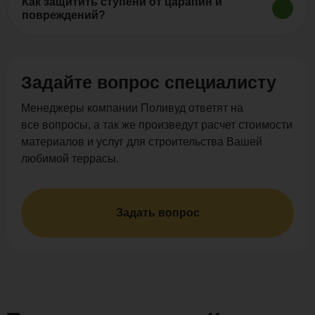
формы. Материал не впитывает влагу и не
Как защитить ступени от царапин и
повреждений?
разбухает.
ДПК устойчив к царапинам от обуви и мебели. Для
усиления защиты можно покрыть поверхность
специальным лаком (например, UV-
Задайте вопрос специалисту
стабилизатором).
Менеджеры компании Поливуд ответят на
все вопросы, а так же произведут расчет стоимости
материалов и услуг для строительства Вашей
любимой террасы.
Задать вопрос