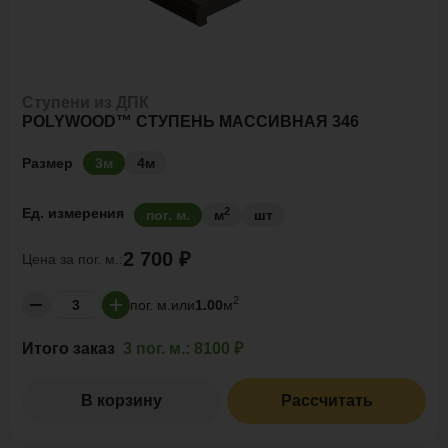
Ступени из ДПК
POLYWOOD™ СТУПЕНЬ МАССИВНАЯ 346
Размер
3м
4м
2
Ед. измерения
пог. м.
м
шт
2 700 ₽
Цена за
пог. м.:
2
пог. м.
или
1.00
м
Итого заказ
3 пог. м.:
8100 ₽
В корзину
Рассчитать