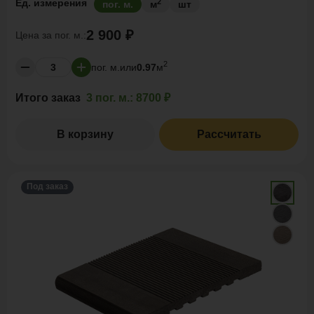
2
Ед. измерения
пог. м.
м
шт
2 900 ₽
Цена за
пог. м.:
2
пог. м.
или
0.97
м
Итого заказ
3 пог. м.:
8700 ₽
В корзину
Рассчитать
Под заказ