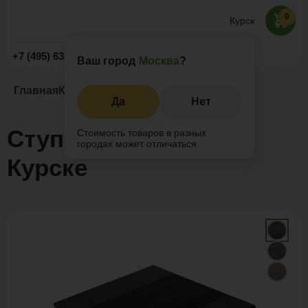
0
Курск
Заказать звонок
+7 (495) 638-52-09
Ваш город
Москва
?
Главная
Каталог
Ступени из ДПК
Да
Нет
Ступени из ДПК в в
Стоимость товаров в разных
городах может отличаться
Курске