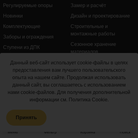
Регулируемые опоры
Замер и расчёт
Новинки
Дизайн и проектирование
Комплектующие
Строительные и
монтажные работы
Заборы и ограждения
Сезонное хранение
Ступени из ДПК
материалов
Натуральное дерево
Гарантийное обслуживание
Данный веб-сайт использует cookie-файлы в целях
Керамогранит
предоставления вам лучшего пользовательского
Доставка
опыта на нашем сайте. Продолжая использовать
Мебель для террас
Монтаж террасной доски
данный сайт, вы соглашаетесь с использованием
Маркизы и перголы
нами cookie-файлов. Для получения дополнительной
Производство террасной
Сайдинг ДПК
информации см.
Политика Cookie
.
доски
Распродажа
Принять
Террасная доска ДПК
Грядки из ДПК
Меню
Фильтр
Корзина
Поиск