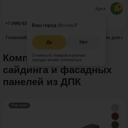
0
Курск
Заказать звонок
+7 (495) 638-52-09
Ваш город
Москва
?
Главная
Каталог
Сайдинг ДПК
Комплектующие для сай
Да
Нет
Комплектующие для
Стоимость товаров в разных
городах может отличаться
сайдинга и фасадных
панелей из ДПК
Под заказ