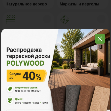
Натуральное дерево
Маркизы и перголы
Грядки из ДПК
Керамогранит
Мебель для террас
Новинки