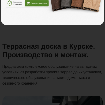
Распродажа
Террасная доска в Курске.
Производство и монтаж.
Предлагаем комплексное обслуживание на выгодных
условиях: от разработки проекта террас до их установки,
технического обслуживания, а также демонтажа и
сезонного хранения.