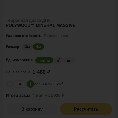
Террасная доска ДПК
POLYWOOD™ MINERAL MASSIVE
Ударная стойкость:
Повышенная
Размер
3м
4м
2
Ед. измерения
пог. м.
м
шт
1 480 ₽
Цена за
пог. м.:
2
пог. м.
или
0.62
м
Итого заказ
4 пог. м.:
5920 ₽
В корзину
Рассчитать