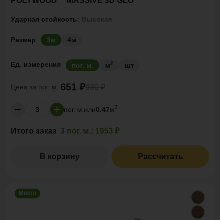
POLYWOOD™ MASSIVE 3D GLO
Ударная стойкость:
Высокая
Размер
3м
4м
2
Ед. измерения
пог. м.
м
шт
651 ₽
Цена за
пог. м.:
930 ₽
2
пог. м.
или
0.47
м
Итого заказ
3 пог. м.:
1953 ₽
В корзину
Рассчитать
Много