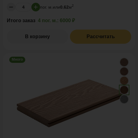
2
пог. м.
или
0.62
м
Итого заказ
4 пог. м.:
6000 ₽
В корзину
Рассчитать
Много