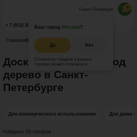
0
Санкт-Петербург
Заказать звонок
+ 7 (812) 209-19-59
Ваш город
Москва
?
Главная
Каталог
Террасная доска ДПК
Да
Нет
Доска с тиснением под
Стоимость товаров в разных
городах может отличаться
дерево в Санкт-
Петербурге
Для коммерческого использования
Для дома и
Найдено:
58
товаров