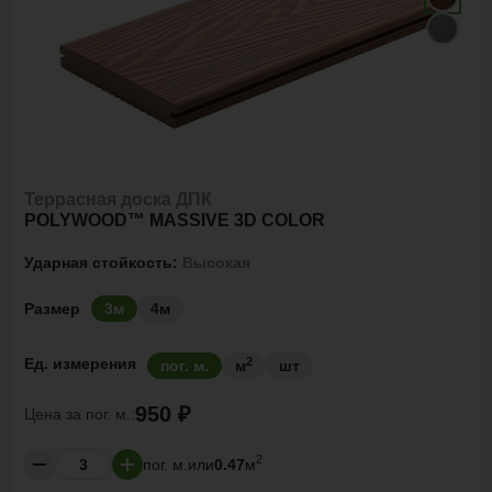
Террасная доска ДПК
POLYWOOD™ MASSIVE 3D COLOR
Ударная стойкость:
Высокая
Размер
3м
4м
2
Ед. измерения
пог. м.
м
шт
950 ₽
Цена за
пог. м.:
2
пог. м.
или
0.47
м