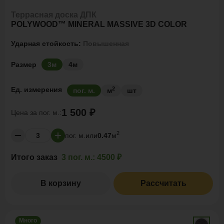
Террасная доска ДПК
POLYWOOD™ MINERAL MASSIVE 3D COLOR
Ударная стойкость:
Повышенная
Размер
3м
4м
2
Ед. измерения
пог. м.
м
шт
1 500 ₽
Цена за
пог. м.:
2
пог. м.
или
0.47
м
Итого заказ
3 пог. м.:
4500 ₽
В корзину
Рассчитать
Много