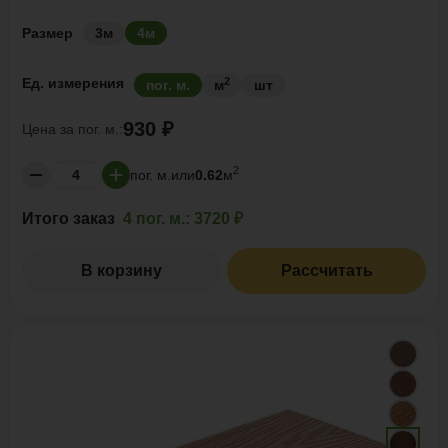
Размер
3м
4м
2
Ед. измерения
пог. м.
м
шт
930 ₽
Цена за
пог. м.:
2
пог. м.
или
0.62
м
Итого заказ
4 пог. м.:
3720 ₽
В корзину
Рассчитать