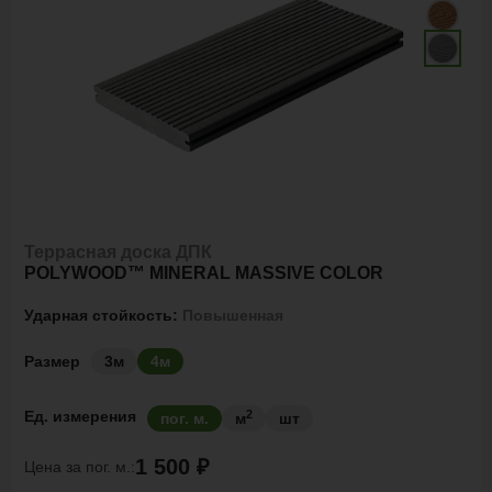
Террасная доска ДПК
POLYWOOD™ MINERAL MASSIVE COLOR
Ударная стойкость:
Повышенная
Размер
3м
4м
2
Ед. измерения
пог. м.
м
шт
1 500 ₽
Цена за
пог. м.: