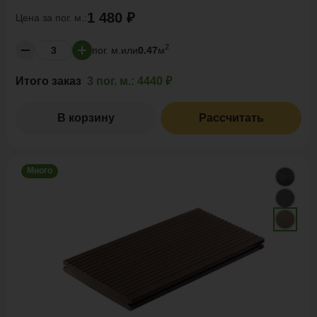
1 480 ₽
Цена за
пог. м.:
2
пог. м.
или
0.47
м
Итого заказ
3 пог. м.:
4440 ₽
В корзину
Рассчитать
Много