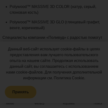
Polywood™ MASSIVE 3D COLOR (натур, серый,
слоновая кость)
Polywood™ MASSIVE 3D GLO (глянцевый графит,
венге, коричневый)
Специалисты компании «Поливуд» с радостью помогут
Вам подобрать тип террасы, исходя из Ваших
Данный веб-сайт использует cookie-файлы в целях
пожеланий и бюджета, а также подскажут, в какое время
предоставления вам лучшего пользовательского
её лучше строить.
опыта на нашем сайте. Продолжая использовать
Контакты компании
данный сайт, вы соглашаетесь с использованием
нами cookie-файлов. Для получения дополнительной
«Поливуд» в Санкт-
информации см.
Политика Cookie
.
Петербурге
Принять
Телефон
Меню
Фильтр
Корзина
Поиск
+ 7 (812) 209-19-59