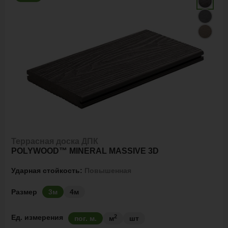
Террасная доска ДПК
POLYWOOD™ MINERAL MASSIVE 3D
Ударная стойкость:
Повышенная
Размер
3м
4м
2
Ед. измерения
пог. м.
м
шт