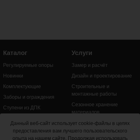
Каталог
Услуги
Регулируемые опоры
Замер и расчёт
Новинки
Дизайн и проектирование
Комплектующие
Строительные и
монтажные работы
Заборы и ограждения
Сезонное хранение
Ступени из ДПК
материалов
Натуральное дерево
Гарантийное обслуживание
Данный веб-сайт использует cookie-файлы в целях
Керамогранит
предоставления вам лучшего пользовательского
Доставка
опыта на нашем сайте. Продолжая использовать
Мебель для террас