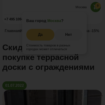
0
Москва
Заказать звонок
+7 495 109-52-09
Ваш город
Москва
?
Главная
Информация
Новости и акции
Скидка -15% пр
Да
Нет
Скидка -15% при
Стоимость товаров в разных
городах может отличаться
покупке террасной
доски с ограждениями
01.07.2022