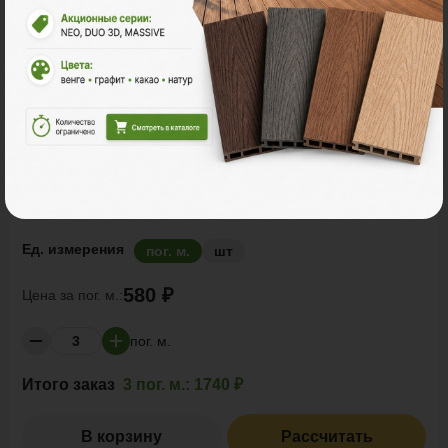
Комплектующие
POLYWOOD™ ПЛАНКА ТОРЦЕВАЯ 140X12 COLOR
Размер
3м
4м
Ед. измерения
пог. м.
шт
580 ₽
Цена за
пог. м.:
пог. м.
Итого заказ
3 пог. м.:
1740 ₽
В корзину
Рассчитать