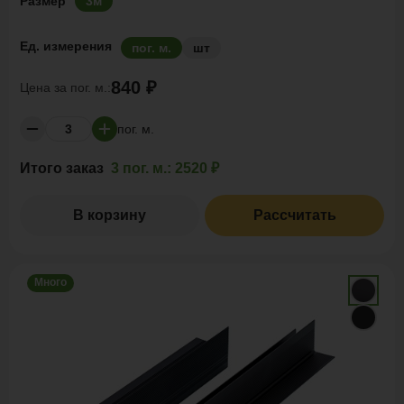
Размер
3м
Ед. измерения
пог. м.
шт
840 ₽
Цена за
пог. м.:
пог. м.
Итого заказ
3 пог. м.:
2520 ₽
В корзину
Рассчитать
Много