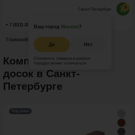
0
Санкт-Петербург
Заказать звонок
+ 7 (812) 209-19-59
Ваш город
Москва
?
Главная
Каталог
Комплектующие
Да
Нет
Комплектующие для
Стоимость товаров в разных
городах может отличаться
досок в Санкт-
Петербурге
Под заказ