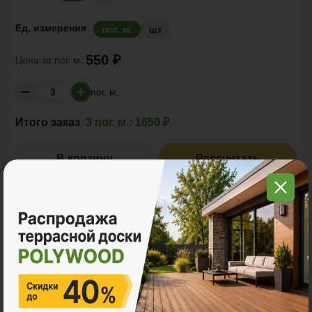
Ед. измерения
пог. м.
шт
550 ₽
Цена за
пог. м.:
пог. м.
Итого заказ
3 пог. м.:
1650 ₽
В корзину
Рассчитать