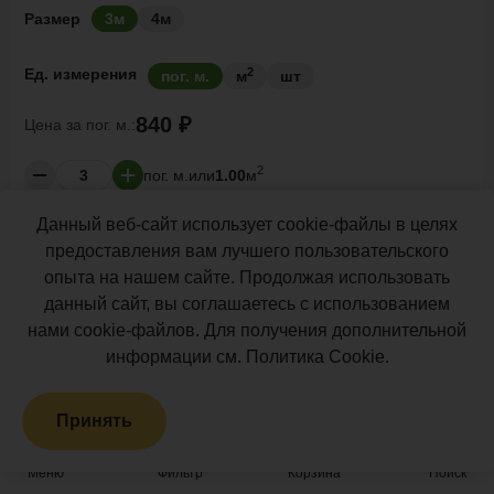
Размер
3м
4м
2
Ед. измерения
пог. м.
м
шт
840 ₽
Цена за
пог. м.:
2
пог. м.
или
1.00
м
Итого заказ
3 пог. м.:
2520 ₽
Данный веб-сайт использует cookie-файлы в целях
предоставления вам лучшего пользовательского
опыта на нашем сайте. Продолжая использовать
В корзину
Рассчитать
данный сайт, вы соглашаетесь с использованием
нами cookie-файлов. Для получения дополнительной
информации см.
Политика Cookie
.
Найдено:
57
товаров
По умолчанию
Фильтр
Принять
Меню
Фильтр
Корзина
Поиск