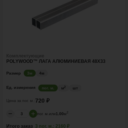
Комплектующие
POLYWOOD™ ЛАГА АЛЮМИНИЕВАЯ 48Х33
Размер
3м
4м
2
Ед. измерения
пог. м.
м
шт
720 ₽
Цена за
пог. м.:
2
пог. м.
или
1.00
м
Итого заказ
3 пог. м.:
2160 ₽