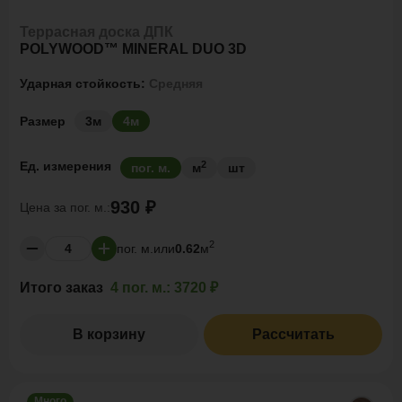
Террасная доска ДПК
POLYWOOD™ MINERAL DUO 3D
Ударная стойкость:
Средняя
Размер
3м
4м
2
Ед. измерения
пог. м.
м
шт
930 ₽
Цена за
пог. м.:
2
пог. м.
или
0.62
м
Итого заказ
4 пог. м.:
3720 ₽
В корзину
Рассчитать
Много