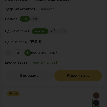
Ударная стойкость:
Высокая
Размер
3м
4м
2
Ед. измерения
пог. м.
м
шт
950 ₽
Цена за
пог. м.:
2
пог. м.
или
0.47
м
Итого заказ
3 пог. м.:
2850 ₽
В корзину
Рассчитать
Акция