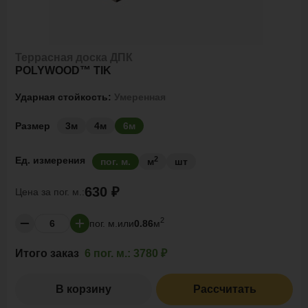
Террасная доска ДПК
POLYWOOD™ TIK
Ударная стойкость:
Умеренная
Размер
3м
4м
6м
2
Ед. измерения
пог. м.
м
шт
630 ₽
Цена за
пог. м.:
2
пог. м.
или
0.86
м
Итого заказ
6 пог. м.:
3780 ₽
В корзину
Рассчитать