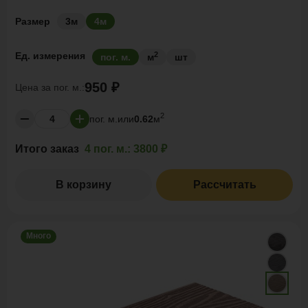
Размер
3м
4м
2
Ед. измерения
пог. м.
м
шт
950 ₽
Цена за
пог. м.:
2
пог. м.
или
0.62
м
Итого заказ
4 пог. м.:
3800 ₽
В корзину
Рассчитать
Много