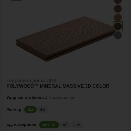
Террасная доска ДПК
POLYWOOD™ MINERAL MASSIVE 3D COLOR
Ударная стойкость:
Повышенная
Размер
3м
4м
2
Ед. измерения
пог. м.
м
шт