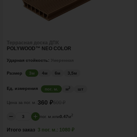
Террасная доска ДПК
POLYWOOD™ NEO COLOR
Ударная стойкость:
Умеренная
Размер
3м
4м
6м
3,5м
2
Ед. измерения
пог. м.
м
шт
360 ₽
Цена за
пог. м.:
600 ₽
2
пог. м.
или
0.47
м
Итого заказ
3 пог. м.:
1080 ₽