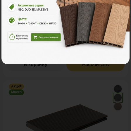
2
Ед. измерения
пог. м.
м
шт
630 ₽
Цена за
пог. м.:
2
пог. м.
или
0.86
м
Итого заказ
6 пог. м.:
3780 ₽
В корзину
Рассчитать
Акция
Много