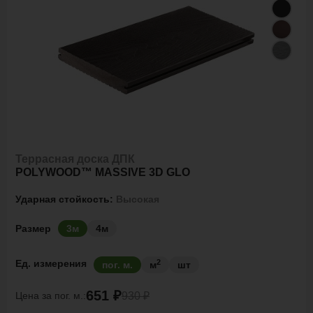
Террасная доска ДПК
POLYWOOD™ MASSIVE 3D GLO
Ударная стойкость:
Высокая
Размер
3м
4м
2
Ед. измерения
пог. м.
м
шт
651 ₽
Цена за
пог. м.:
930 ₽