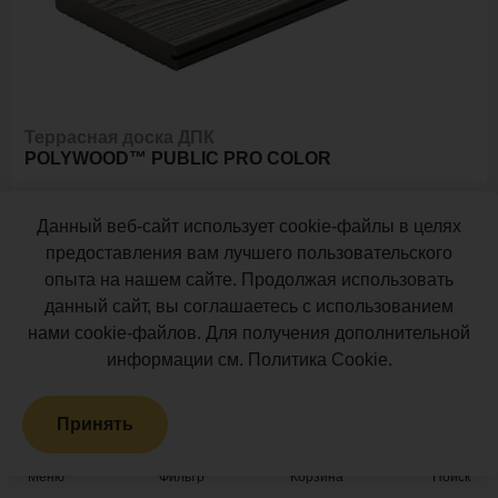
Террасная доска ДПК
POLYWOOD™ PUBLIC PRO COLOR
Ударная стойкость:
Повышенная
Данный веб-сайт использует cookie-файлы в целях
Размер
3м
4м
предоставления вам лучшего пользовательского
опыта на нашем сайте. Продолжая использовать
2
Ед. измерения
данный сайт, вы соглашаетесь с использованием
пог. м.
м
шт
нами cookie-файлов. Для получения дополнительной
1 790 ₽
Цена за
пог. м.:
информации см.
Политика Cookie
.
2
пог. м.
или
0.62
м
Принять
Итого заказ
4 пог. м.:
7160 ₽
Меню
Фильтр
Корзина
Поиск