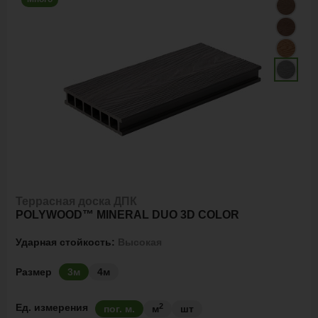
Террасная доска ДПК
POLYWOOD™ MINERAL DUO 3D COLOR
Ударная стойкость:
Высокая
Размер
3м
4м
2
Ед. измерения
пог. м.
м
шт