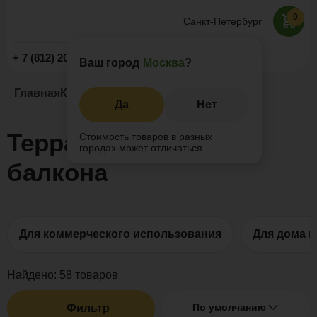
0
Санкт-Петербург
Заказать звонок
+ 7 (812) 209-19-59
Ваш город
Москва
?
Главная
Каталог
Террасная доска ДПК
Да
Нет
Террасная доска для
Стоимость товаров в разных
городах может отличаться
балкона
Для коммерческого использования
Для дома и
Найдено:
58
товаров
По умолчанию
Фильтр