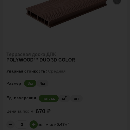
Террасная доска ДПК
POLYWOOD™ DUO 3D COLOR
Ударная стойкость:
Средняя
Размер
3м
4м
2
Ед. измерения
пог. м.
м
шт
670 ₽
Цена за
пог. м.:
2
пог. м.
или
0.47
м