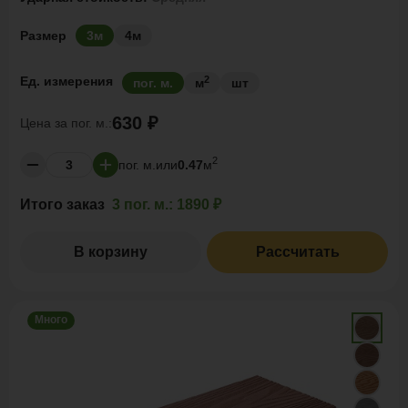
Размер
3м
4м
2
Ед. измерения
пог. м.
м
шт
630 ₽
Цена за
пог. м.:
2
пог. м.
или
0.47
м
Итого заказ
3 пог. м.:
1890 ₽
В корзину
Рассчитать
Много