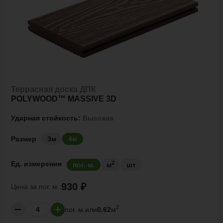
Террасная доска ДПК
POLYWOOD™ MASSIVE 3D
Ударная стойкость:
Высокая
Размер
3м
4м
2
Ед. измерения
пог. м.
м
шт
930 ₽
Цена за
пог. м.:
2
пог. м.
или
0.62
м