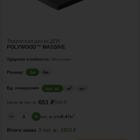
Террасная доска ДПК
POLYWOOD™ MASSIVE
Ударная стойкость:
Высокая
Размер
3м
4м
2
Ед. измерения
пог. м.
м
шт
651 ₽
Цена за
пог. м.:
930 ₽
2
пог. м.
или
0.47
м
Итого заказ
3 пог. м.:
1953 ₽