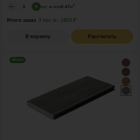
2
пог. м.
или
0.47
м
Итого заказ
3 пог. м.:
1953 ₽
В корзину
Рассчитать
Много