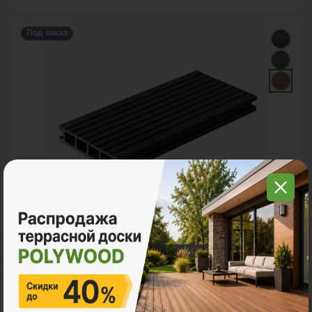
Под заказ
Террасная доска ДПК
POLYWOOD™ TOK
Ударная стойкость:
Умеренная
Размер
3м
4м
6м