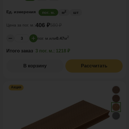
2
Ед. измерения
пог. м.
м
шт
406 ₽
Цена за
пог. м.:
580 ₽
2
пог. м.
или
0.47
м
Итого заказ
3 пог. м.:
1218 ₽
В корзину
Рассчитать
Акция