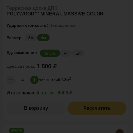
Террасная доска ДПК
POLYWOOD™ MINERAL MASSIVE COLOR
Ударная стойкость:
Повышенная
Размер
3м
4м
2
Ед. измерения
пог. м.
м
шт
1 500 ₽
Цена за
пог. м.:
2
пог. м.
или
0.62
м
Итого заказ
4 пог. м.:
6000 ₽
В корзину
Рассчитать
Много