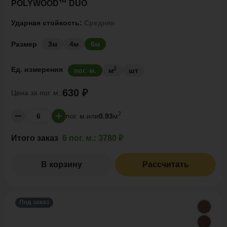
POLYWOOD™ DUO
Ударная стойкость:
Средняя
Размер
3м
4м
6м
2
Ед. измерения
пог. м.
м
шт
630 ₽
Цена за
пог. м.:
2
пог. м.
или
0.93
м
Итого заказ
6 пог. м.:
3780 ₽
В корзину
Рассчитать
Под заказ