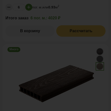
2
пог. м.
или
0.93
м
Итого заказ
6 пог. м.:
4020 ₽
В корзину
Рассчитать
Много