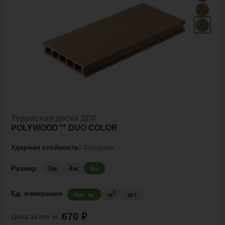
Террасная доска ДПК
POLYWOOD™ DUO COLOR
Ударная стойкость:
Средняя
Размер
3м
4м
6м
2
Ед. измерения
пог. м.
м
шт
670 ₽
Цена за
пог. м.: