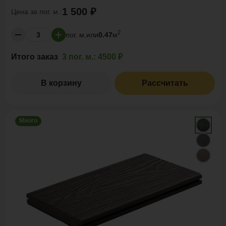
1 500 ₽
Цена за
пог. м.:
2
пог. м.
или
0.47
м
Итого заказ
3 пог. м.:
4500 ₽
В корзину
Рассчитать
Много