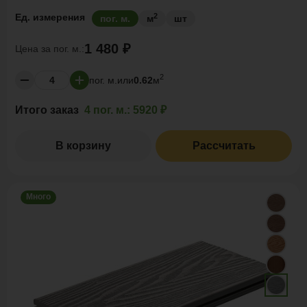
2
Ед. измерения
пог. м.
м
шт
1 480 ₽
Цена за
пог. м.:
2
пог. м.
или
0.62
м
Итого заказ
4 пог. м.:
5920 ₽
В корзину
Рассчитать
Много