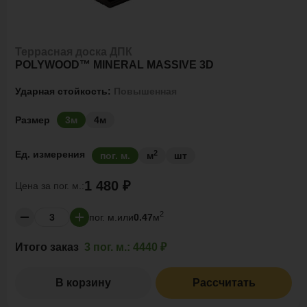
Террасная доска ДПК
POLYWOOD™ MINERAL MASSIVE 3D
Ударная стойкость:
Повышенная
Размер
3м
4м
2
Ед. измерения
пог. м.
м
шт
1 480 ₽
Цена за
пог. м.:
2
пог. м.
или
0.47
м
Итого заказ
3 пог. м.:
4440 ₽
В корзину
Рассчитать