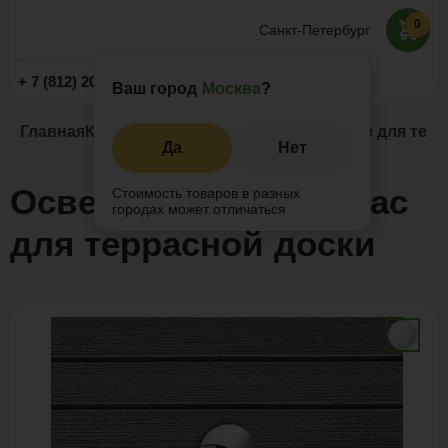
0
Санкт-Петербург
Заказать звонок
+ 7 (812) 209-19-59
Ваш город
Москва
?
Главная
Каталог
Комплектующие
Освещение для терр
Да
Нет
Освещение для террас
Стоимость товаров в разных
городах может отличаться
для террасной доски