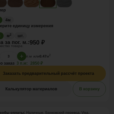
мер
4м
ерите единицу измерения
2
м
м
шт.
950 ₽
а за
пог. м.
:
ество товара:
2
п.м
или
0.47
м
о заказ
3 п.м:
2850 ₽
Заказать предварительный рассчёт проекта
Калькулятор материалов
В корзину
собы оплаты:
Наличные, Банковский перевод, Visa,