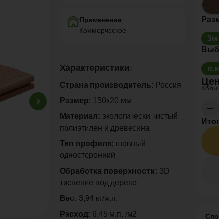
Раз
Применение
Коммерческое
3м
Выб
Характеристики:
п.
Цен
Страна производитель:
Россия
Колич
Размер:
150х20 мм
Материал:
экологически чистый
Итог
полиэтилен и древесина
Тип профиля:
шовный
односторонний
Обработка поверхности:
3D
тиснение под дерево
Вес:
3,94 кг/м.п.
Расход:
6,45 м.п. /м2
Спо