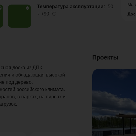
Mas
Температура эксплуатации:
-50
?
?
÷ +90 °C
Дос
Проекты
ная доска из ДПК,
нения и обладающая высокой
ие под дерево.
ностей российского климата.
анов, в парках, на пирсах и
агрузок.