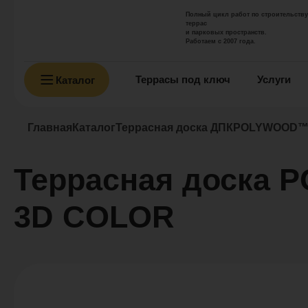
Полный цикл работ по строительству
террас
и парковых пространств.
Работаем с 2007 года.
Террасы под ключ
Услуги
Каталог
Главная
Каталог
Террасная доска ДПК
POLYWOOD™ 
Террасная доска
3D COLOR