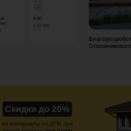
ый
СЭС
кат
2.02 МБ
Б
Благоустройс
Стахановского
Скидки до 20%
на материалы из ДПК при
заказе проекта
под ключ