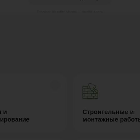
Polywood на карте Москвы — Яндекс Карты
 и
Строительные и
тирование
монтажные работ