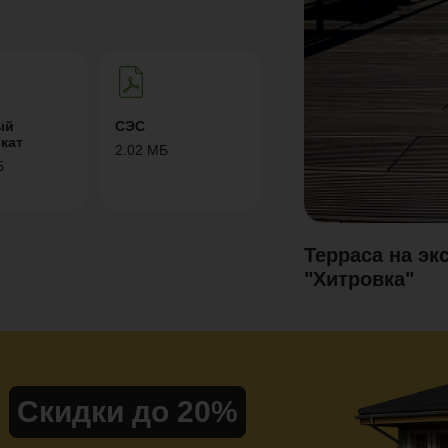
ый
СЭС
кат
2.02 МБ
Б
Терраса на эк
"Хитровка"
Скидки до 20%