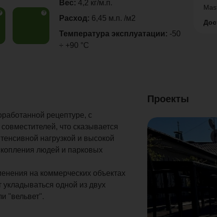
Вес:
4,2 кг/м.п.
Mas
?
?
Расход:
6,45 м.п. /м2
Дос
Температура эксплуатации:
-50
÷ +90 °C
Проекты
аботанной рецептуре, с
совместителей, что сказывается
нтенсивной нагрузкой и высокой
скопления людей и парковых
менения на коммерческих объектах
 укладываться одной из двух
и "вельвет".