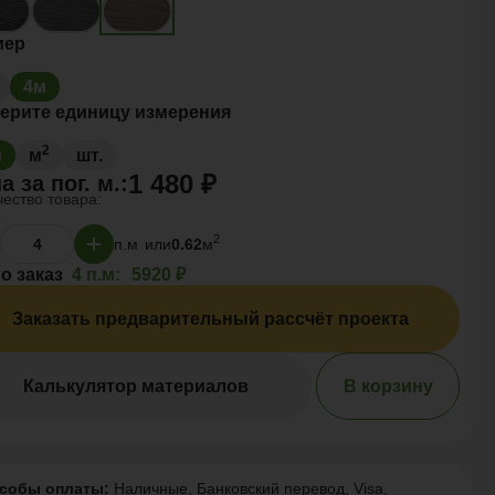
мер
4м
ерите единицу измерения
2
м
м
шт.
1 480 ₽
а за
пог. м.
:
ество товара:
2
п.м
или
0.62
м
о заказ
4 п.м:
5920 ₽
Заказать предварительный рассчёт проекта
Калькулятор материалов
В корзину
собы оплаты:
Наличные, Банковский перевод, Visa,