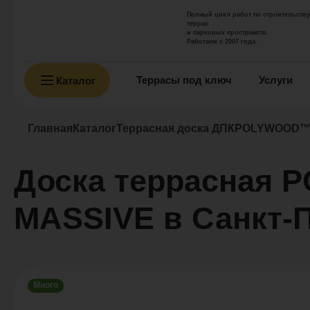
Полный цикл работ по строительству
террас
и парковых пространств.
Работаем с 2007 года.
Террасы под ключ
Услуги
Каталог
Главная
Каталог
Террасная доска ДПК
POLYWOOD™ 
Доска террасная
MASSIVE в Санкт-
Много