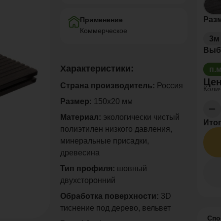
Раз
Применение
Коммерческое
3м
Выб
Характеристики:
п.
Цен
Страна производитель:
Россия
Колич
Размер:
150х20 мм
Материал:
экологически чистый
Итог
полиэтилен низкого давления,
минеральные присадки,
древесина
Тип профиля:
шовный
двухсторонний
Обработка поверхности:
3D
тиснение под дерево, вельвет
Спо