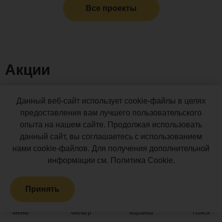
Все проекты
Акции
Данный веб-сайт использует cookie-файлы в целях
предоставления вам лучшего пользовательского
опыта на нашем сайте. Продолжая использовать
данный сайт, вы соглашаетесь с использованием
нами cookie-файлов. Для получения дополнительной
Акция
информации см.
Политика Cookie
.
Принять
11.11 - Графитовый понедельник в
Поливуд
Меню
Фильтр
Корзина
Поиск