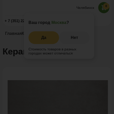
0
Челябинск
Заказать звонок
+ 7 (351) 225-89-09
Ваш город
Москва
?
Главная
Каталог
Керамогранит
Да
Нет
Керамогранит
Стоимость товаров в разных
городах может отличаться