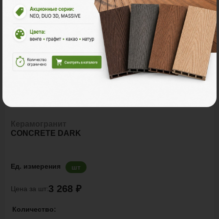
Керамогранит
CONCRETE DARK
Ед. измерения
шт
3 268 ₽
Цена за шт:
Количество: