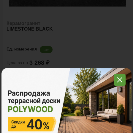
Керамогранит
LIMESTONE BLACK
Ед. измерения
шт
3 268 ₽
Цена за шт:
Количество:
В корзину
Рассчитать