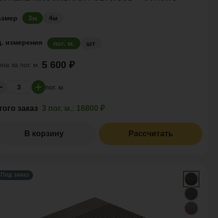
азмер
3м
4м
д. измерения
пог. м.
шт
5 600 ₽
ена за
пог. м.:
пог. м.
того заказ
3 пог. м.:
16800 ₽
В корзину
Рассчитать
Под заказ