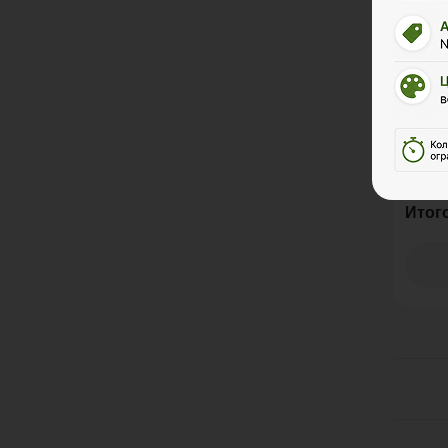
Разме
Ед. и
Цена 
Итог