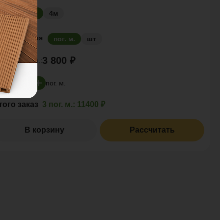
азмер
3м
4м
д. измерения
пог. м.
шт
3 800 ₽
ена за
пог. м.:
пог. м.
того заказ
3 пог. м.:
11400 ₽
В корзину
Рассчитать