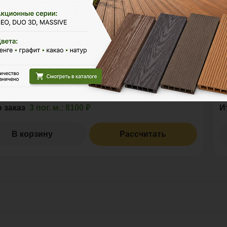
р
Р
3м
4м
2
змерения
Е
пог. м.
м
шт
2 700 ₽
за
пог. м.:
Ц
2
пог. м.
или
1.00
м
о заказ
3 пог. м.:
8100 ₽
И
В корзину
Рассчитать