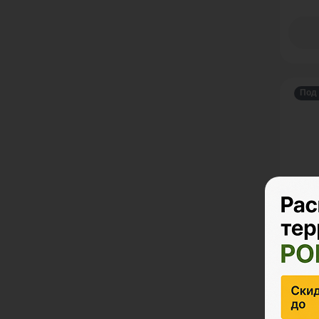
Под 
Ступ
POL