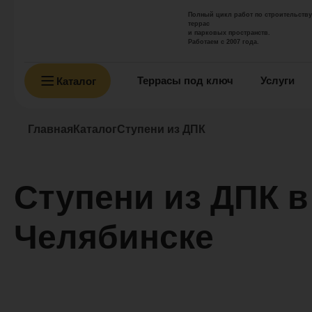
Полный цикл работ по строительству
террас
и парковых пространств.
Работаем с 2007 года.
Террасы под ключ
Услуги
Каталог
Главная
Каталог
Ступени из ДПК
Ступени из ДПК в
Челябинске