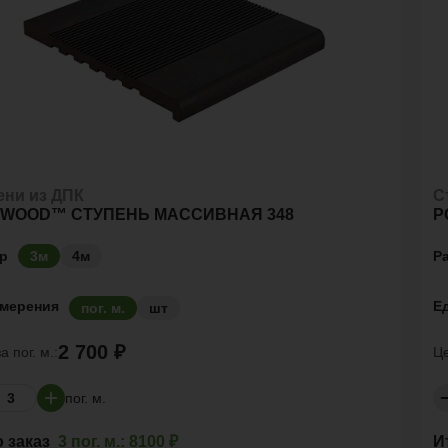
ени из ДПК
С
YWOOD™ СТУПЕНЬ МАССИВНАЯ 348
P
р
Р
3м
4м
змерения
Е
пог. м.
шт
2 700 ₽
за
пог. м.:
Ц
пог. м.
о заказ
3 пог. м.:
8100 ₽
И