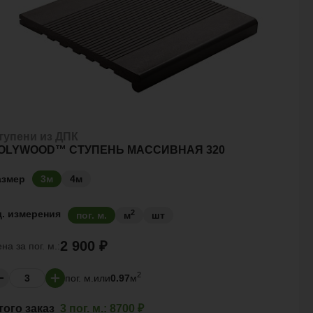
тупени из ДПК
OLYWOOD™ СТУПЕНЬ МАССИВНАЯ 320
азмер
3м
4м
2
д. измерения
пог. м.
м
шт
2 900 ₽
ена за
пог. м.:
2
пог. м.
или
0.97
м
того заказ
3 пог. м.:
8700 ₽