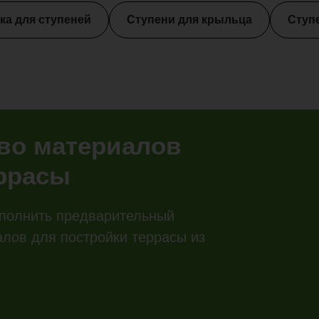
ка для ступеней
Ступени для крыльца
Ступ
тво материалов
еррасы
полнить предварительный
алов для постройки террасы из