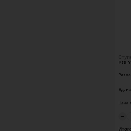
Ступ
POL
Разме
Ед. и
Цена 
Итог