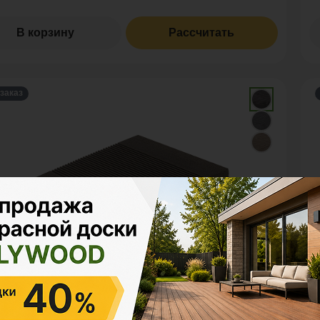
В корзину
Рассчитать
заказ
ени из ДПК
С
YWOOD™ СТУПЕНЬ МАССИВНАЯ 346
P