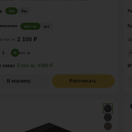
р
Р
3м
4м
змерения
Е
пог. м.
шт
2 100 ₽
за
пог. м.:
Ц
пог. м.
о заказ
3 пог. м.:
6300 ₽
И
В корзину
Рассчитать