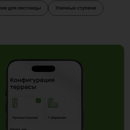
ени для лестницы
Уличные ступени