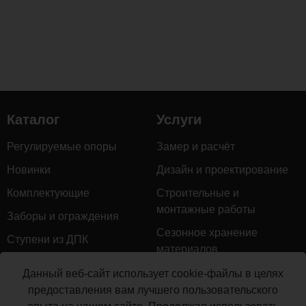
в
использовании.
Монтаж
террасной
пластины
Mountain
не
Каталог
Услуги
требует
специальных
Регулируемые опоры
Замер и расчёт
навыков
Новинки
Дизайн и проектирование
или
оборудования.
Комплектующие
Строительные и
Плиты
монтажные работы
Заборы и ограждения
легко
Сезонное хранение
укладываются
Ступени из ДПК
материалов
и
Натуральное дерево
могут
Гарантийное обслуживание
Данный веб-сайт использует cookie-файлы в целях
быть
Керамогранит
предоставления вам лучшего пользовательского
Доставка
использованы