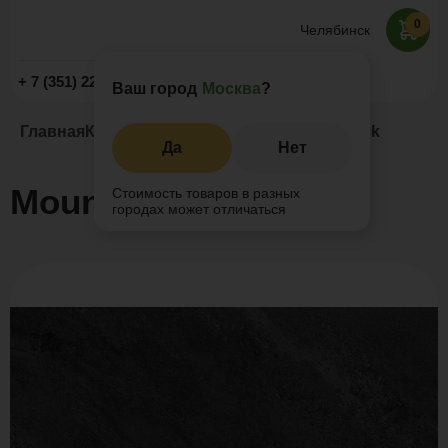
0
Челябинск
Заказать звонок
+ 7 (351) 225-89-09
Ваш город
Москва
?
Главная
Каталог
Керамогранит
Mountain Black
Да
Нет
Mountain Black
Стоимость товаров в разных
городах может отличаться