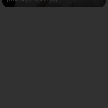
Кроме
того,
террасная
пластина
Mountain
обладает
высоким