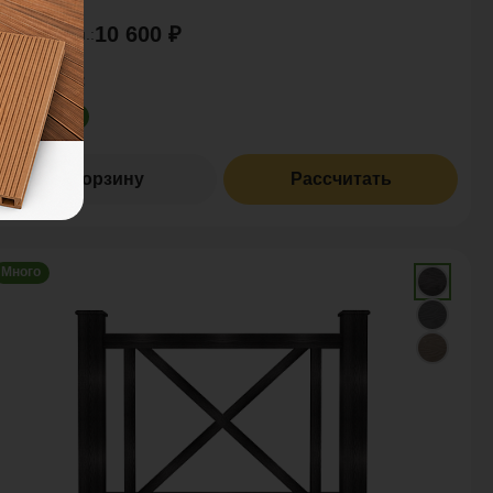
10 600 ₽
на за пог. м.:
оличество:
В корзину
Рассчитать
Много