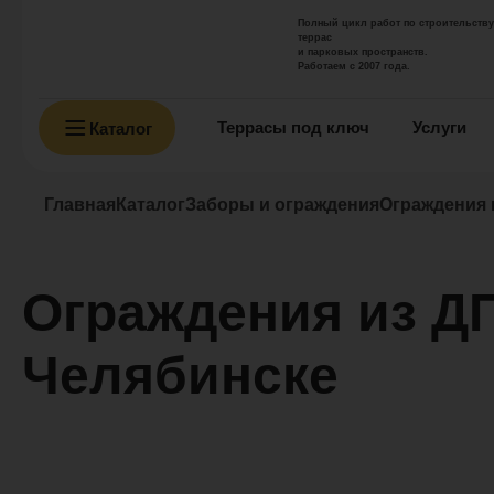
Полный цикл работ по строительству
террас
и парковых пространств.
Работаем с 2007 года.
Террасы под ключ
Услуги
Каталог
Главная
Каталог
Заборы и ограждения
Ограждения 
Ограждения из Д
Челябинске