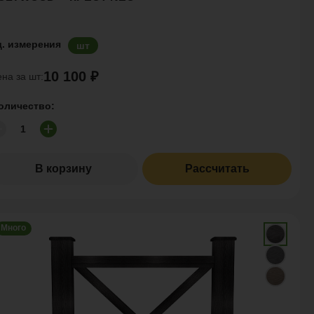
д. измерения
шт
10 100 ₽
на за шт:
оличество:
В корзину
Рассчитать
Много