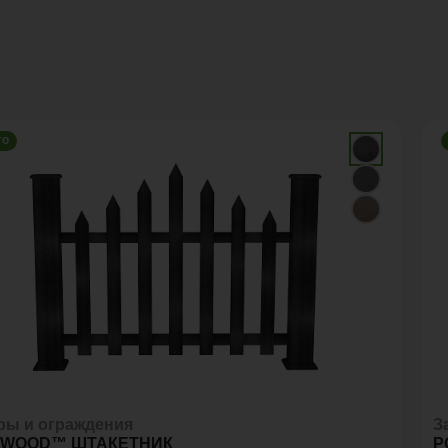
го
ры и ограждения
З
YWOOD™ ШТАКЕТНИК
P