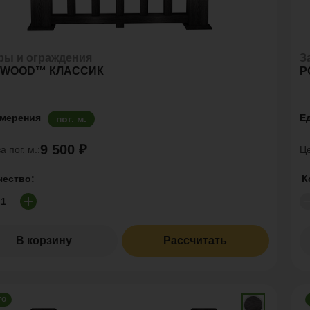
ры и ограждения
З
YWOOD™ КЛАССИК
P
змерения
Е
пог. м.
9 500 ₽
а пог. м.:
Це
чество:
К
В корзину
Рассчитать
го