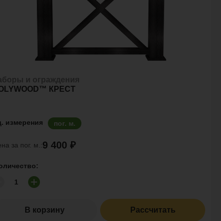
аборы и ограждения
OLYWOOD™ КРЕСТ
д. измерения
пог. м.
9 400 ₽
на за пог. м.:
оличество:
В корзину
Рассчитать