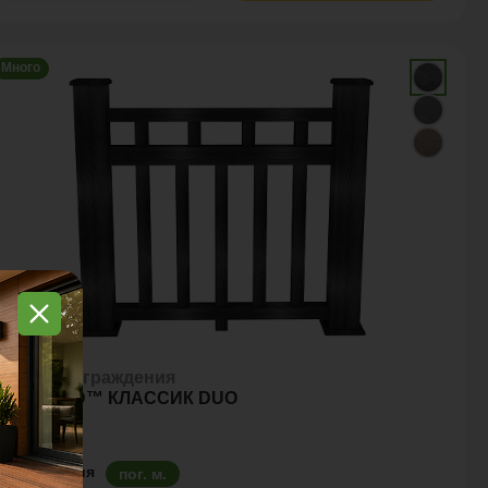
Много
аборы и ограждения
OLYWOOD™ КЛАССИК DUO
д. измерения
пог. м.