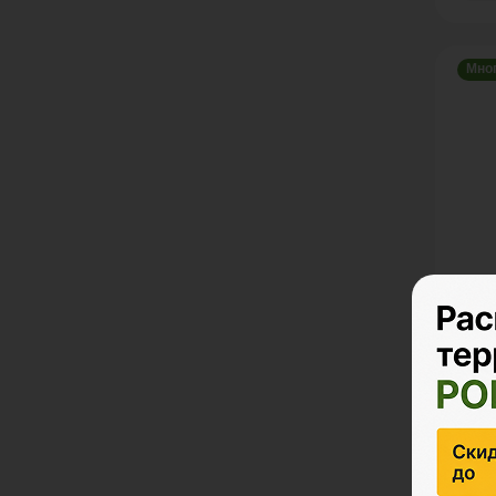
Мно
Забо
POL
Ед. и