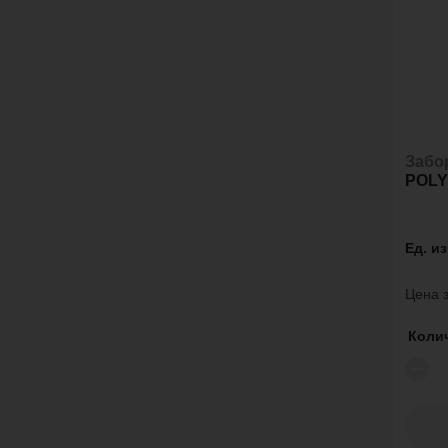
Забо
POL
Ед. и
Цена з
Коли