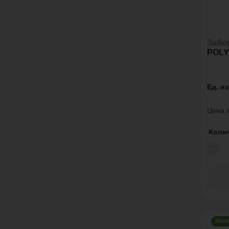
Забо
POL
Ед. и
Цена з
Коли
Мно