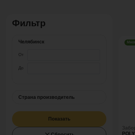
Фильтр
Челябинск
Мно
От
До
Страна производитель
Показать
Забо
POL
Сбросить