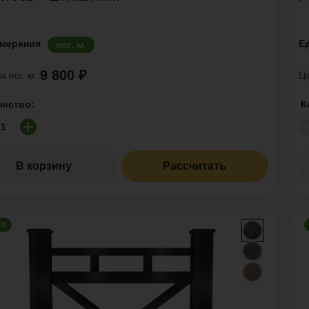
змерения
Е
пог. м.
9 800 ₽
а пог. м.:
Це
чество:
К
В корзину
Рассчитать
го