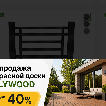
го
ры и ограждения
З
YWOOD™ КЛАССИК NEO
P
змерения
Е
шт