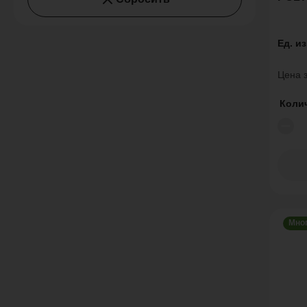
Ед. и
Цена з
Коли
Мно