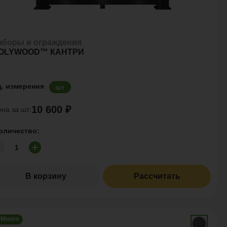
аборы и ограждения
OLYWOOD™ КАНТРИ
д. измерения
шт
10 600 ₽
на за шт:
оличество:
В корзину
Рассчитать
Много