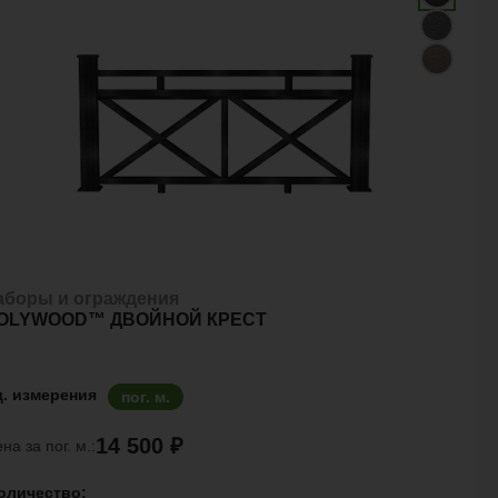
аборы и ограждения
OLYWOOD™ ДВОЙНОЙ КРЕСТ
д. измерения
пог. м.
14 500 ₽
на за пог. м.:
оличество: