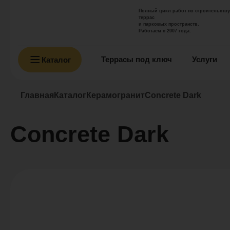
Полный цикл работ по строительству
террас
и парковых пространств.
Работаем с 2007 года.
Террасы под ключ
Услуги
Каталог
Главная
Каталог
Керамогранит
Concrete Dark
Concrete Dark