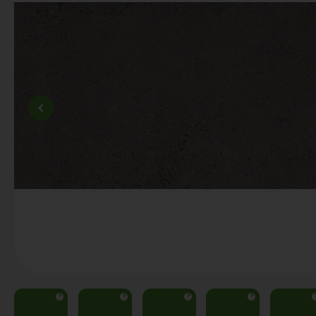
?
?
?
?