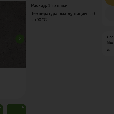
Расход:
1,85 шт/м²
Температура эксплуатации:
-50
÷ +90 °C
Спо
Mas
Дос
?
?